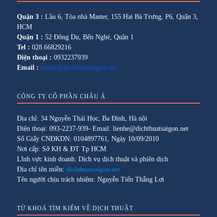
Quận 3 :
Lầu 6, Tòa nhà Master, 155 Hai Bà Trưng, P6, Quận 3,
HCM
Quận 1 :
52 Đông Du, Bến Nghé, Quận 1
Tel :
028.66829216
Điện thoại :
0932237939
Email :
lienhe@dichthuatsaigon.net
CÔNG TY CỔ PHẦN CHÂU Á
Địa chỉ: 34 Nguyễn Thái Học, Ba Đình, Hà nội
Điện thoại: 093-2237-939- Email: lienhe@dichthuatsaigon.net
Số Giấy CNĐKDN: 0104897761, Ngày 10/09/2010
Nơi cấp: Sở KH & ĐT Tp HCM
Lĩnh vực kinh doanh: Dịch vụ dịch thuật và phiên dịch
Địa chỉ tên miền:
dichthuatsaigon.net
Tên người chịu trách nhiệm: Nguyễn Tiến Thắng Lợi
TỪ KHOÁ TÌM KIẾM VỀ DỊCH THUẬT