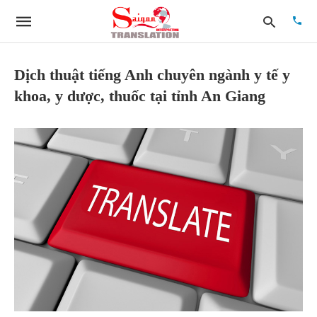
Dịch thuật tiếng Anh chuyên ngành y tế y
khoa, y dược, thuốc tại tỉnh An Giang
Type
your
searc
quer
and
hit
enter: