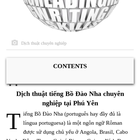
Dịch thuật chuyên nghiệp
CONTENTS
Dịch thuật tiếng Bồ Đào Nha chuyên
nghiệp tại Phú Yên
T
iếng Bồ Đào Nha (português hay đầy đủ là
língua portuguesa) là một ngôn ngữ Rôman
được sử dụng chủ yếu ở Angola, Brasil, Cabo