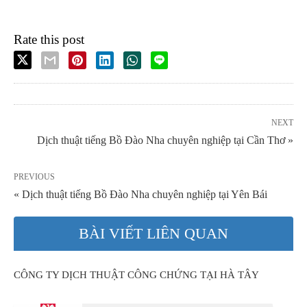
Rate this post
NEXT
Dịch thuật tiếng Bồ Đào Nha chuyên nghiệp tại Cần Thơ »
PREVIOUS
« Dịch thuật tiếng Bồ Đào Nha chuyên nghiệp tại Yên Bái
BÀI VIẾT LIÊN QUAN
CÔNG TY DỊCH THUẬT CÔNG CHỨNG TẠI HÀ TÂY