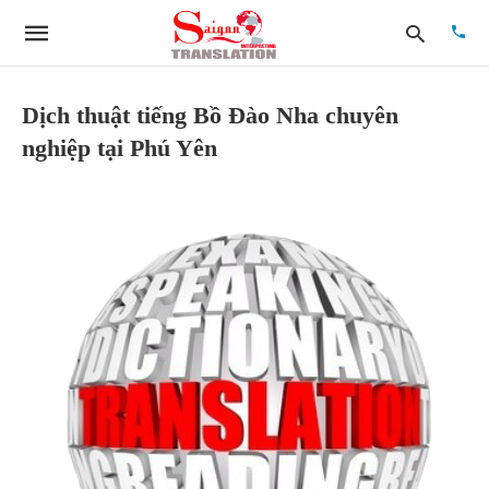
Dịch thuật tiếng Bồ Đào Nha chuyên
nghiệp tại Phú Yên
Type
your
searc
quer
and
hit
enter: