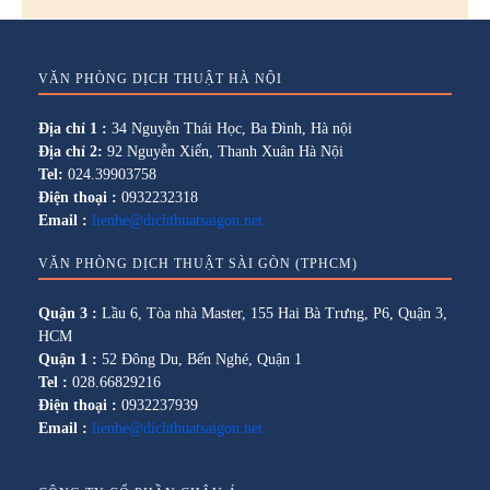
VĂN PHÒNG DỊCH THUẬT HÀ NỘI
Địa chỉ 1 :
34 Nguyễn Thái Học, Ba Đình, Hà nội
Địa chỉ 2:
92 Nguyễn Xiển, Thanh Xuân Hà Nội
Tel:
024.39903758
Điện thoại :
0932232318
Email :
lienhe@dichthuatsaigon.net
VĂN PHÒNG DỊCH THUẬT SÀI GÒN (TPHCM)
Quận 3 :
Lầu 6, Tòa nhà Master, 155 Hai Bà Trưng, P6, Quận 3,
HCM
Quận 1 :
52 Đông Du, Bến Nghé, Quận 1
Tel :
028.66829216
Điện thoại :
0932237939
Email :
lienhe@dichthuatsaigon.net