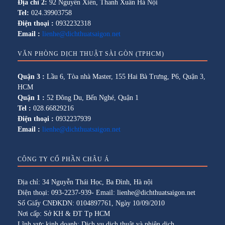
Địa chỉ 2:
92 Nguyễn Xiển, Thanh Xuân Hà Nội
Tel:
024.39903758
Điện thoại :
0932232318
Email :
lienhe@dichthuatsaigon.net
VĂN PHÒNG DỊCH THUẬT SÀI GÒN (TPHCM)
Quận 3 :
Lầu 6, Tòa nhà Master, 155 Hai Bà Trưng, P6, Quận 3,
HCM
Quận 1 :
52 Đông Du, Bến Nghé, Quận 1
Tel :
028.66829216
Điện thoại :
0932237939
Email :
lienhe@dichthuatsaigon.net
CÔNG TY CỔ PHẦN CHÂU Á
Địa chỉ: 34 Nguyễn Thái Học, Ba Đình, Hà nội
Điện thoại: 093-2237-939- Email: lienhe@dichthuatsaigon.net
Số Giấy CNĐKDN: 0104897761, Ngày 10/09/2010
Nơi cấp: Sở KH & ĐT Tp HCM
Lĩnh vực kinh doanh: Dịch vụ dịch thuật và phiên dịch