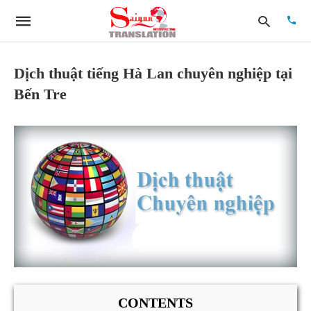
Dịch thuật tiếng Hà Lan chuyên nghiệp tại
Bến Tre
Type
your
searc
quer
and
hit
enter:
CONTENTS