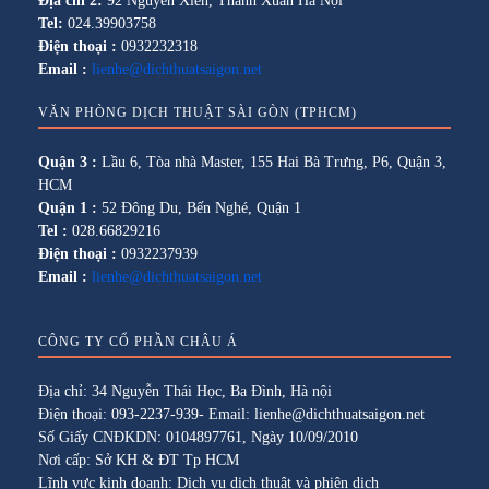
Địa chỉ 2:
92 Nguyễn Xiển, Thanh Xuân Hà Nội
Tel:
024.39903758
Điện thoại :
0932232318
Email :
lienhe@dichthuatsaigon.net
VĂN PHÒNG DỊCH THUẬT SÀI GÒN (TPHCM)
Quận 3 :
Lầu 6, Tòa nhà Master, 155 Hai Bà Trưng, P6, Quận 3,
HCM
Quận 1 :
52 Đông Du, Bến Nghé, Quận 1
Tel :
028.66829216
Điện thoại :
0932237939
Email :
lienhe@dichthuatsaigon.net
CÔNG TY CỔ PHẦN CHÂU Á
Địa chỉ: 34 Nguyễn Thái Học, Ba Đình, Hà nội
Điện thoại: 093-2237-939- Email: lienhe@dichthuatsaigon.net
Số Giấy CNĐKDN: 0104897761, Ngày 10/09/2010
Nơi cấp: Sở KH & ĐT Tp HCM
Lĩnh vực kinh doanh: Dịch vụ dịch thuật và phiên dịch