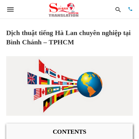
Dịch thuật tiếng Hà Lan chuyên nghiệp tại
Bình Chánh – TPHCM
Type
your
searc
quer
and
hit
enter:
CONTENTS