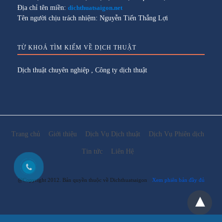
Địa chỉ tên miền:
dichthuatsaigon.net
Tên người chịu trách nhiệm: Nguyễn Tiến Thắng Lợi
TỪ KHOÁ TÌM KIẾM VỀ DỊCH THUẬT
Dịch thuật chuyên nghiệp
,
Công ty dịch thuật
Trang chủ
Giới thiệu
Dịch Vụ Dịch thuật
Dịch Vụ Phiên dịch
Tin tức
Liên Hệ
@Copyright 2012. Bản quyền thuộc về Dichthuatsaigon
Xem phiên bản đầy đủ