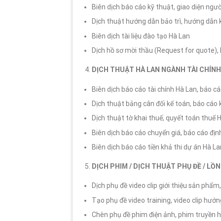
Biên dịch báo cáo kỹ thuật, giao diện ngư
Dịch thuật hướng dẫn bảo trì, hướng dẫn 
Biên dịch tài liệu đào tạo Hà Lan
Dịch hồ sơ mời thầu (Request for quote),
DỊCH THUẬT HÀ LAN NGÀNH TÀI CHÍNH
Biên dịch báo cáo tài chính Hà Lan, báo c
Dịch thuật bảng cân đối kế toán, báo cáo 
Dịch thuật tờ khai thuế, quyết toán thuế 
Biên dịch báo cáo chuyển giá, báo cáo địn
Biên dịch báo cáo tiền khả thi dự án Hà La
DỊCH PHIM / DỊCH THUẬT PHỤ ĐỀ / LỒ
Dịch phụ đề video clip giới thiệu sản phẩm,
Tạo phụ đề video training, video clip hướ
Chèn phụ đề phim điện ảnh, phim truyền hì