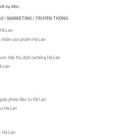
ch vụ như :
O / MARKETING / TRUYỀN THÔNG
 Hà Lan
c, nhãn sản phẩm Hà Lan
re tiếp thị, dịch catalog Hà Lan
Hà Lan
, giấy phép đầu tư Hà Lan
 tư Hà Lan
T
ế Hà Lan