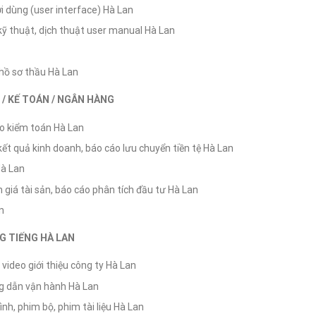
ời dùng (user interface) Hà Lan
kỹ thuật, dịch thuật user manual Hà Lan
 hồ sơ thầu Hà Lan
 / KẾ TOÁN / NGÂN HÀNG
áo kiểm toán Hà Lan
kết quả kinh doanh, báo cáo lưu chuyển tiền tệ Hà Lan
Hà Lan
h giá tài sản, báo cáo phân tích đầu tư Hà Lan
n
NG TIẾNG HÀ LAN
 video giới thiệu công ty Hà Lan
ng dẫn vận hành Hà Lan
nh, phim bộ, phim tài liệu Hà Lan