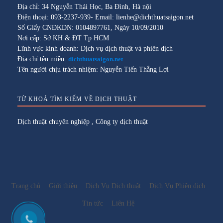
Địa chỉ: 34 Nguyễn Thái Học, Ba Đình, Hà nội
Điện thoại: 093-2237-939- Email: lienhe@dichthuatsaigon.net
Số Giấy CNĐKDN: 0104897761, Ngày 10/09/2010
Nơi cấp: Sở KH & ĐT Tp HCM
Lĩnh vực kinh doanh: Dịch vụ dịch thuật và phiên dịch
Địa chỉ tên miền:
dichthuatsaigon.net
Tên người chịu trách nhiệm: Nguyễn Tiến Thắng Lợi
TỪ KHOÁ TÌM KIẾM VỀ DỊCH THUẬT
Dịch thuật chuyên nghiệp
,
Công ty dịch thuật
Trang chủ
Giới thiệu
Dịch Vụ Dịch thuật
Dịch Vụ Phiên dịch
Tin tức
Liên Hệ