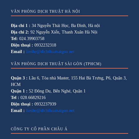
VĂN PHÒNG DỊCH THUẬT HÀ NỘI
Địa chỉ 1 :
34 Nguyễn Thái Học, Ba Đình, Hà nội
Địa chỉ 2:
92 Nguyễn Xiển, Thanh Xuân Hà Nội
Tel:
024.39903758
Điện thoại :
0932232318
Email :
lienhe@dichthuatsaigon.net
VĂN PHÒNG DỊCH THUẬT SÀI GÒN (TPHCM)
Quận 3 :
Lầu 6, Tòa nhà Master, 155 Hai Bà Trưng, P6, Quận 3,
HCM
Quận 1 :
52 Đông Du, Bến Nghé, Quận 1
Tel :
028.66829216
Điện thoại :
0932237939
Email :
lienhe@dichthuatsaigon.net
CÔNG TY CỔ PHẦN CHÂU Á