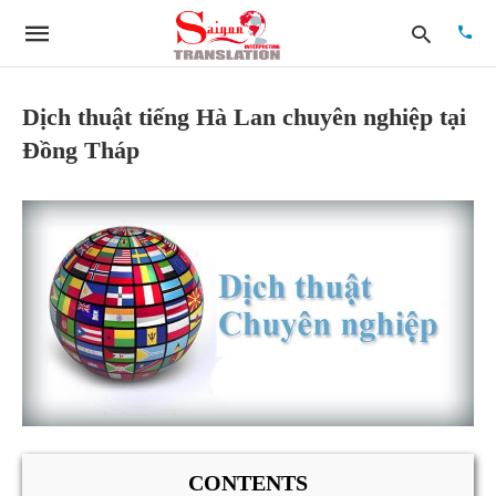
Dịch thuật tiếng Hà Lan chuyên nghiệp tại
Đồng Tháp
Type
your
searc
quer
and
hit
enter:
CONTENTS