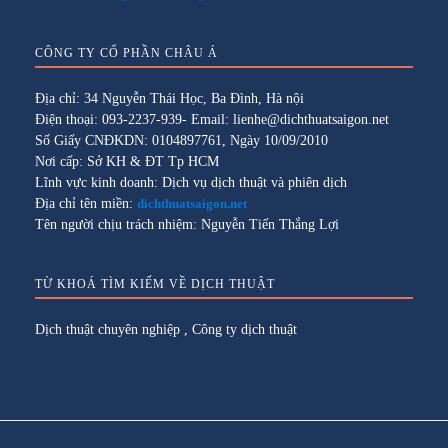
CÔNG TY CỔ PHẦN CHÂU Á
Địa chỉ: 34 Nguyễn Thái Học, Ba Đình, Hà nội
Điện thoại: 093-2237-939- Email: lienhe@dichthuatsaigon.net
Số Giấy CNĐKDN: 0104897761, Ngày 10/09/2010
Nơi cấp: Sở KH & ĐT Tp HCM
Lĩnh vực kinh doanh: Dịch vụ dịch thuật và phiên dịch
Địa chỉ tên miền:
dichthuatsaigon.net
Tên người chịu trách nhiệm: Nguyễn Tiến Thắng Lợi
TỪ KHOÁ TÌM KIẾM VỀ DỊCH THUẬT
Dịch thuật chuyên nghiệp
,
Công ty dịch thuật