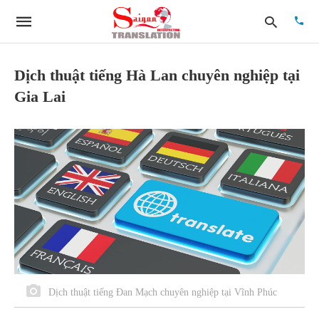
Dịch thuật tiếng Hà Lan chuyên nghiệp tại
Gia Lai
Type
your
searc
quer
and
hit
enter:
Dịch thuật tiếng Đan Mạch chuyên nghiệp tại Vĩnh Phúc