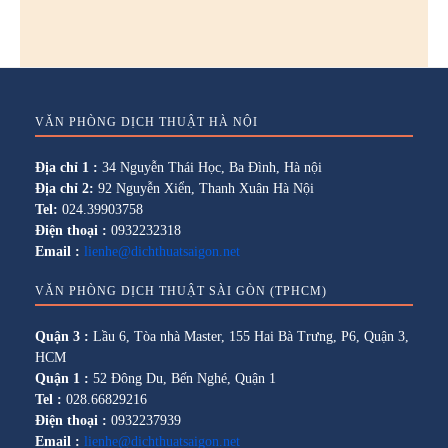
VĂN PHÒNG DỊCH THUẬT HÀ NỘI
Địa chỉ 1 :
34 Nguyễn Thái Học, Ba Đình, Hà nội
Địa chỉ 2:
92 Nguyễn Xiển, Thanh Xuân Hà Nội
Tel:
024.39903758
Điện thoại :
0932232318
Email :
lienhe@dichthuatsaigon.net
VĂN PHÒNG DỊCH THUẬT SÀI GÒN (TPHCM)
Quận 3 :
Lầu 6, Tòa nhà Master, 155 Hai Bà Trưng, P6, Quận 3,
HCM
Quận 1 :
52 Đông Du, Bến Nghé, Quận 1
Tel :
028.66829216
Điện thoại :
0932237939
Email :
lienhe@dichthuatsaigon.net