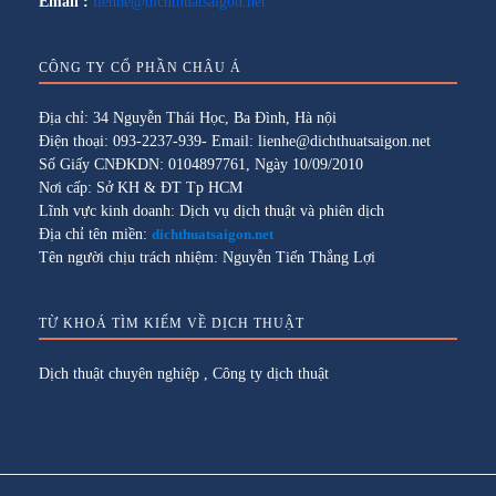
Email :
lienhe@dichthuatsaigon.net
CÔNG TY CỔ PHẦN CHÂU Á
Địa chỉ: 34 Nguyễn Thái Học, Ba Đình, Hà nội
Điện thoại: 093-2237-939- Email: lienhe@dichthuatsaigon.net
Số Giấy CNĐKDN: 0104897761, Ngày 10/09/2010
Nơi cấp: Sở KH & ĐT Tp HCM
Lĩnh vực kinh doanh: Dịch vụ dịch thuật và phiên dịch
Địa chỉ tên miền:
dichthuatsaigon.net
Tên người chịu trách nhiệm: Nguyễn Tiến Thắng Lợi
TỪ KHOÁ TÌM KIẾM VỀ DỊCH THUẬT
Dịch thuật chuyên nghiệp
,
Công ty dịch thuật