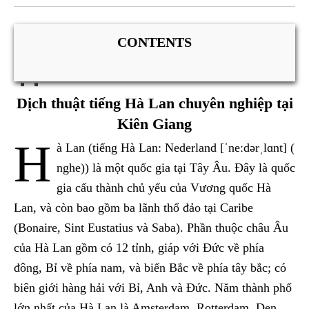
CONTENTS
Dịch thuật tiếng Hà Lan chuyên nghiệp tại
Kiên Giang
H
à Lan (tiếng Hà Lan: Nederland [ˈneːdərˌlɑnt] (
nghe)) là một quốc gia tại Tây Âu. Đây là quốc
gia cấu thành chủ yếu của Vương quốc Hà
Lan, và còn bao gồm ba lãnh thổ đảo tại Caribe
(Bonaire, Sint Eustatius và Saba). Phần thuộc châu Âu
của Hà Lan gồm có 12 tỉnh, giáp với Đức về phía
đông, Bỉ về phía nam, và biển Bắc về phía tây bắc; có
biên giới hàng hải với Bỉ, Anh và Đức. Năm thành phố
lớn nhất của Hà Lan là Amsterdam, Rotterdam, Den