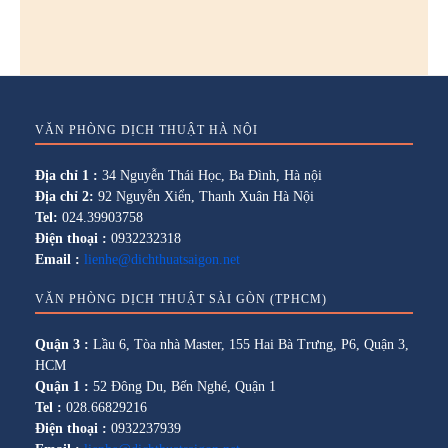
VĂN PHÒNG DỊCH THUẬT HÀ NỘI
Địa chỉ 1 :
34 Nguyễn Thái Học, Ba Đình, Hà nội
Địa chỉ 2:
92 Nguyễn Xiển, Thanh Xuân Hà Nội
Tel:
024.39903758
Điện thoại :
0932232318
Email :
lienhe@dichthuatsaigon.net
VĂN PHÒNG DỊCH THUẬT SÀI GÒN (TPHCM)
Quận 3 :
Lầu 6, Tòa nhà Master, 155 Hai Bà Trưng, P6, Quận 3,
HCM
Quận 1 :
52 Đông Du, Bến Nghé, Quận 1
Tel :
028.66829216
Điện thoại :
0932237939