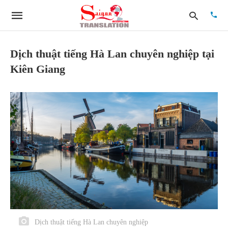
Dịch thuật tiếng Hà Lan chuyên nghiệp tại
Kiên Giang
Type
your
searc
quer
and
hit
enter:
Dịch thuật tiếng Hà Lan chuyên nghiệp