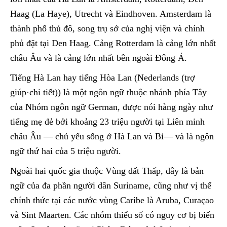
Haag (La Haye), Utrecht và Eindhoven. Amsterdam là
thành phố thủ đô, song trụ sở của nghị viện và chính
phủ đặt tại Den Haag. Cảng Rotterdam là cảng lớn nhất
châu Âu và là cảng lớn nhất bên ngoài Đông Á.
Tiếng Hà Lan hay tiếng Hòa Lan (Nederlands (trợ
giúp·chi tiết)) là một ngôn ngữ thuộc nhánh phía Tây
của Nhóm ngôn ngữ German, được nói hàng ngày như
tiếng mẹ đẻ bởi khoảng 23 triệu người tại Liên minh
châu Âu — chủ yếu sống ở Hà Lan và Bỉ— và là ngôn
ngữ thứ hai của 5 triệu người.
Ngoài hai quốc gia thuộc Vùng đất Thấp, đây là bản
ngữ của đa phần người dân Suriname, cũng như vị thế
chính thức tại các nước vùng Caribe là Aruba, Curaçao
và Sint Maarten. Các nhóm thiểu số có nguy cơ bị biến