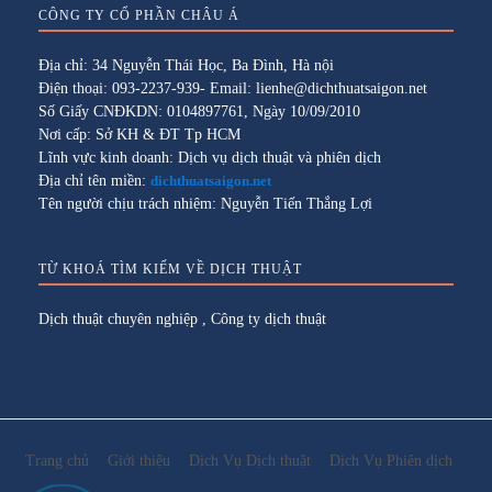
CÔNG TY CỔ PHẦN CHÂU Á
Địa chỉ: 34 Nguyễn Thái Học, Ba Đình, Hà nội
Điện thoại: 093-2237-939- Email: lienhe@dichthuatsaigon.net
Số Giấy CNĐKDN: 0104897761, Ngày 10/09/2010
Nơi cấp: Sở KH & ĐT Tp HCM
Lĩnh vực kinh doanh: Dịch vụ dịch thuật và phiên dịch
Địa chỉ tên miền:
dichthuatsaigon.net
Tên người chịu trách nhiệm: Nguyễn Tiến Thắng Lợi
TỪ KHOÁ TÌM KIẾM VỀ DỊCH THUẬT
Dịch thuật chuyên nghiệp
,
Công ty dịch thuật
Trang chủ
Giới thiệu
Dịch Vụ Dịch thuật
Dịch Vụ Phiên dịch