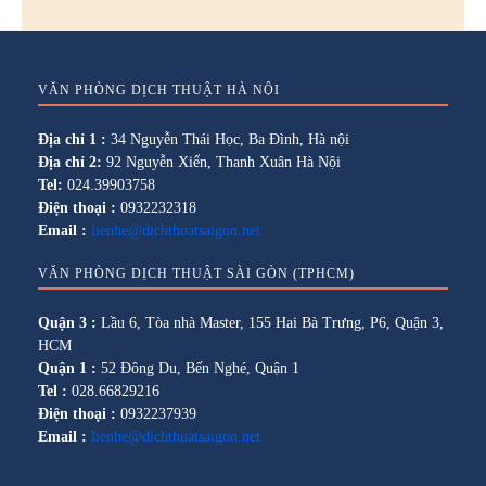
VĂN PHÒNG DỊCH THUẬT HÀ NỘI
Địa chỉ 1 :
34 Nguyễn Thái Học, Ba Đình, Hà nội
Địa chỉ 2:
92 Nguyễn Xiển, Thanh Xuân Hà Nội
Tel:
024.39903758
Điện thoại :
0932232318
Email :
lienhe@dichthuatsaigon.net
VĂN PHÒNG DỊCH THUẬT SÀI GÒN (TPHCM)
Quận 3 :
Lầu 6, Tòa nhà Master, 155 Hai Bà Trưng, P6, Quận 3,
HCM
Quận 1 :
52 Đông Du, Bến Nghé, Quận 1
Tel :
028.66829216
Điện thoại :
0932237939
Email :
lienhe@dichthuatsaigon.net