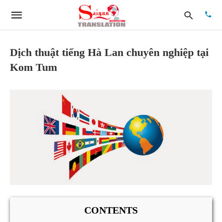
Dịch thuật tiếng Hà Lan chuyên nghiệp tại
Kom Tum
Type
your
searc
quer
and
hit
enter:
CONTENTS