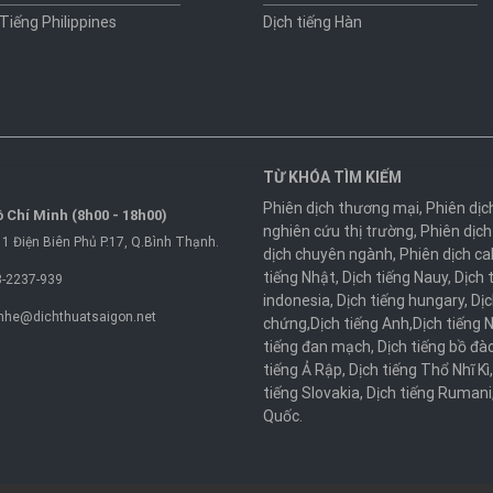
 Tiếng Philippines
Dịch tiếng Hàn
TỪ KHÓA TÌM KIẾM
Phiên dịch thương mại
,
Phiên dịc
 Chí Minh (8h00 - 18h00)
nghiên cứu thị trường
,
Phiên dịch
1 Điện Biên Phủ P.17, Q.Bình Thạnh.
dịch chuyên ngành
,
Phiên dịch ca
tiếng Nhật
,
Dịch tiếng Nauy
,
Dịch 
-2237-939
indonesia
,
Dịch tiếng hungary
,
Dịc
nhe@dichthuatsaigon.net
chứng
,
Dịch tiếng Anh
,
Dịch tiếng 
tiếng đan mạch
,
Dịch tiếng bồ đà
tiếng Ả Rập
,
Dịch tiếng Thổ Nhĩ Kì
tiếng Slovakia
,
Dịch tiếng Rumani
Quốc
.