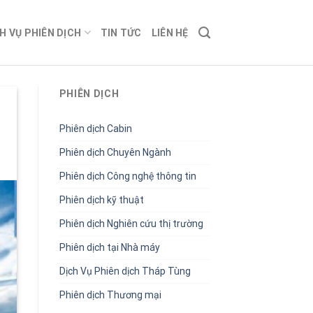
H VỤ PHIÊN DỊCH
TIN TỨC
LIÊN HỆ
PHIÊN DỊCH
Phiên dịch Cabin
Phiên dịch Chuyên Ngành
Phiên dịch Công nghệ thông tin
Phiên dịch kỹ thuật
Phiên dịch Nghiên cứu thị trường
Phiên dịch tại Nhà máy
Dịch Vụ Phiên dịch Tháp Tùng
Phiên dịch Thương mại