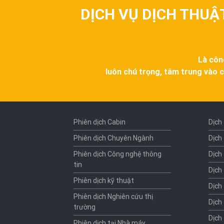
DỊCH VỤ DỊCH THUẬ
Là côn
luôn chú trọng, tâm trung vào c
Phiên dịch Cabin
Dịch
Phiên dịch Chuyên Ngành
Dịch
Phiên dịch Công nghệ thông
Dịch
tin
Dịch
Phiên dịch kỹ thuật
Dịch
Phiên dịch Nghiên cứu thị
Dịch
trường
Dịch
Phiên dịch tại Nhà máy