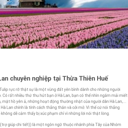
 Lan chuyên nghiệp tại Thừa Thiên Huế
ulip rực rỡ thật sự là một vùng đất yên bình dành cho những người
p. Có rất nhiều thứ thu hút bạn ở Hà Lan, bạn có thể nhìn ngắm mải miết
h, mặt hồ yên ả, những hoạt động thường nhật của người dân Hà Lan,….
Hà Lan chính là tính cách thẳng thắn và cởi mở. Vì thế cứ nói thẳng
 không dễ cảm thấy bị xúc phạm chỉ vì những lời nói thật lòng.
(trợ giúp·chi tiết)) là một ngôn ngữ thuộc nhánh phía Tây của Nhóm