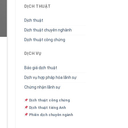
DỊCH THUẬT
Dịch thuật
Dịch thuật chuyên nghành
Dịch thuật công chứng
DỊCH VỤ
Báo giá dịch thuật
Dịch vụ hợp pháp hóa lãnh sự
Chứng nhận lãnh sự
Dịch thuật công chứng
Dịch thuật tiếng Anh
Phiên dịch chuyên ngành