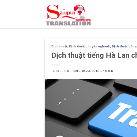
Skip
to
content
Dịch thuật
,
Dịch thuật chuyên nghành
,
Dịch thuật côn
Dịch thuật tiếng Hà Lan c
POSTED ON
THÁNG 10 23, 2018
BY
MIEN