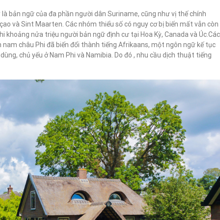
 là bản ngữ của đa phần người dân Suriname, cũng như vị thế chính
açao và Sint Maarten. Các nhóm thiểu số có nguy cơ bị biến mất vẫn còn
khi khoảng nửa triệu người bản ngữ định cư tại Hoa Kỳ, Canada và Úc.Các
am châu Phi đã biến đổi thành tiếng Afrikaans, một ngôn ngữ kế tục
dùng, chủ yếu ở Nam Phi và Namibia. Do đó , nhu cầu dịch thuật tiếng