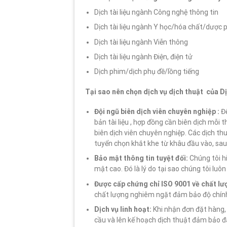
Dịch tài liệu ngành Công nghệ thông tin
Dịch tài liệu ngành Y học/hóa chất/dược
Dịch tài liệu ngành Viễn thông
Dịch tài liệu ngành Điện, điện tử
Dịch phim/dịch phụ đề/lồng tiếng
Tại sao nên chọn dịch vụ dịch thuật của D
Đội ngũ biên dịch viên chuyên nghiệp :
Đ
bản tài liệu , hợp đồng cần biên dịch mỗi
biên dịch viên chuyên nghiệp. Các dịch th
tuyển chọn khắt khe từ khâu đầu vào, sau 
Bảo mật thông tin tuyệt đối:
Chúng tôi hi
mật cao. Đó là lý do tại sao chúng tôi lu
Được cấp chứng chỉ ISO 9001 về chất lư
chất lượng nghiêm ngặt đảm bảo độ chính
Dịch vụ linh hoạt:
Khi nhận đơn đặt hàng, 
cầu và lên kế hoạch dịch thuật đảm bảo 