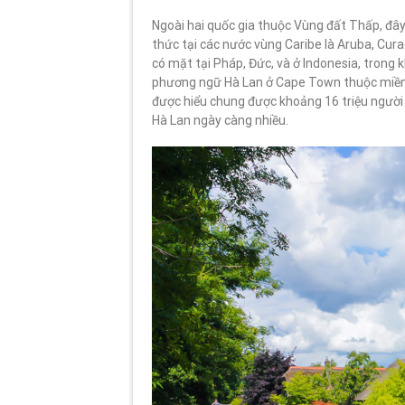
Ngoài hai quốc gia thuộc Vùng đất Thấp, đây
thức tại các nước vùng Caribe là Aruba, Cur
có mặt tại Pháp, Đức, và ở Indonesia, trong 
phương ngữ Hà Lan ở Cape Town thuộc miền n
được hiểu chung được khoảng 16 triệu người 
Hà Lan ngày càng nhiều.