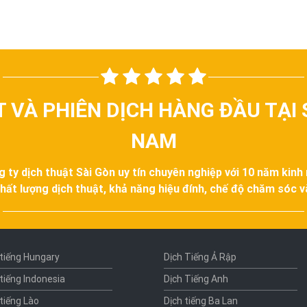
T VÀ PHIÊN DỊCH HÀNG ĐẦU TẠI 
NAM
g ty dịch thuật Sài Gòn uy tín chuyên nghiệp với 10 năm kinh
hất lượng dịch thuật, khả năng hiệu đính, chế độ chăm sóc 
 tiếng Hungary
Dịch Tiếng Ả Rập
 tiếng Indonesia
Dịch Tiếng Anh
 tiếng Lào
Dịch tiếng Ba Lan