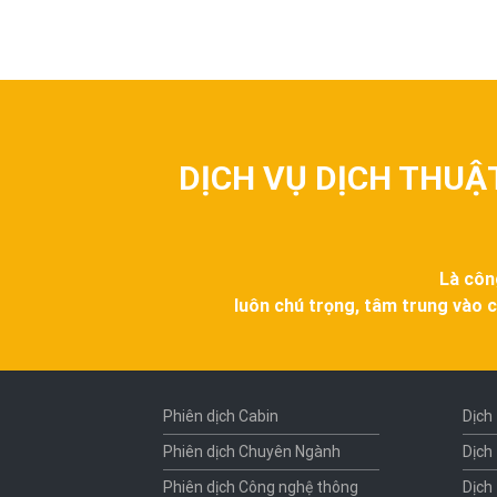
DỊCH VỤ DỊCH THUẬ
Là côn
luôn chú trọng, tâm trung vào c
Phiên dịch Cabin
Dịch
Phiên dịch Chuyên Ngành
Dịch
Phiên dịch Công nghệ thông
Dịch