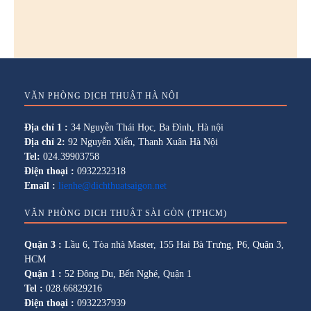
VĂN PHÒNG DỊCH THUẬT HÀ NỘI
Địa chỉ 1 :
34 Nguyễn Thái Học, Ba Đình, Hà nội
Địa chỉ 2:
92 Nguyễn Xiển, Thanh Xuân Hà Nội
Tel:
024.39903758
Điện thoại :
0932232318
Email :
lienhe@dichthuatsaigon.net
VĂN PHÒNG DỊCH THUẬT SÀI GÒN (TPHCM)
Quận 3 :
Lầu 6, Tòa nhà Master, 155 Hai Bà Trưng, P6, Quận 3,
HCM
Quận 1 :
52 Đông Du, Bến Nghé, Quận 1
Tel :
028.66829216
Điện thoại :
0932237939