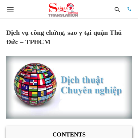
Dịch vụ công chứng, sao y tại quận Thủ
Đức – TPHCM
Type
your
searc
quer
and
hit
enter:
CONTENTS