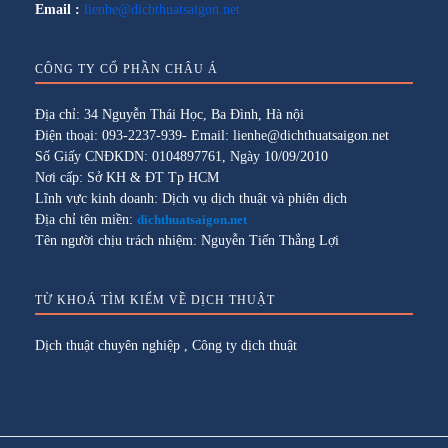
Email :
lienhe@dichthuatsaigon.net
CÔNG TY CỔ PHẦN CHÂU Á
Địa chỉ: 34 Nguyễn Thái Học, Ba Đình, Hà nội
Điện thoại: 093-2237-939- Email: lienhe@dichthuatsaigon.net
Số Giấy CNĐKDN: 0104897761, Ngày 10/09/2010
Nơi cấp: Sở KH & ĐT Tp HCM
Lĩnh vực kinh doanh: Dịch vụ dịch thuật và phiên dịch
Địa chỉ tên miền:
dichthuatsaigon.net
Tên người chịu trách nhiệm: Nguyễn Tiến Thắng Lợi
TỪ KHOÁ TÌM KIẾM VỀ DỊCH THUẬT
Dịch thuật chuyên nghiệp
,
Công ty dịch thuật