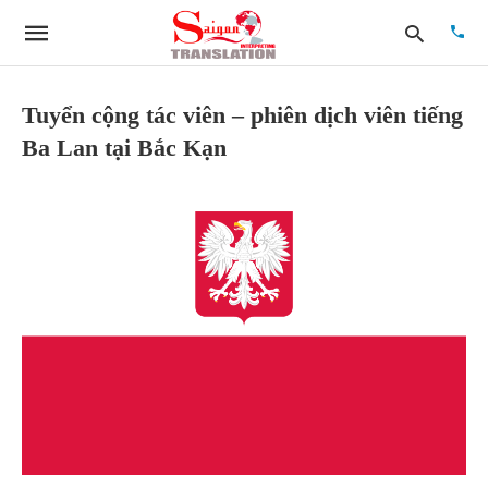
Tuyển cộng tác viên – phiên dịch viên tiếng
Ba Lan tại Bắc Kạn
Type
your
searc
quer
and
hit
enter: