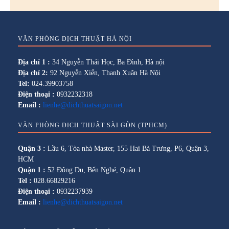
VĂN PHÒNG DỊCH THUẬT HÀ NỘI
Địa chỉ 1 :
34 Nguyễn Thái Học, Ba Đình, Hà nội
Địa chỉ 2:
92 Nguyễn Xiển, Thanh Xuân Hà Nội
Tel:
024.39903758
Điện thoại :
0932232318
Email :
lienhe@dichthuatsaigon.net
VĂN PHÒNG DỊCH THUẬT SÀI GÒN (TPHCM)
Quận 3 :
Lầu 6, Tòa nhà Master, 155 Hai Bà Trưng, P6, Quận 3,
HCM
Quận 1 :
52 Đông Du, Bến Nghé, Quận 1
Tel :
028.66829216
Điện thoại :
0932237939
Email :
lienhe@dichthuatsaigon.net