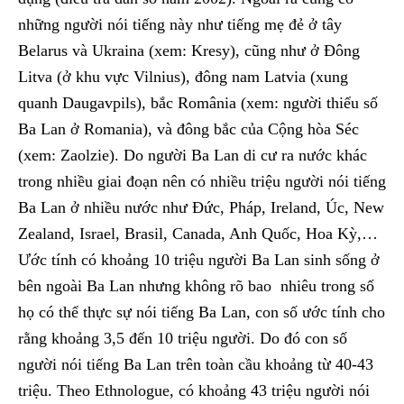
những người nói tiếng này như tiếng mẹ đẻ ở tây
Belarus và Ukraina (xem: Kresy), cũng như ở Đông
Litva (ở khu vực Vilnius), đông nam Latvia (xung
quanh Daugavpils), bắc România (xem: người thiểu số
Ba Lan ở Romania), và đông bắc của Cộng hòa Séc
(xem: Zaolzie). Do người Ba Lan di cư ra nước khác
trong nhiều giai đoạn nên có nhiều triệu người nói tiếng
Ba Lan ở nhiều nước như Đức, Pháp, Ireland, Úc, New
Zealand, Israel, Brasil, Canada, Anh Quốc, Hoa Kỳ,…
Ước tính có khoảng 10 triệu người Ba Lan sinh sống ở
bên ngoài Ba Lan nhưng không rõ bao nhiêu trong số
họ có thể thực sự nói tiếng Ba Lan, con số ước tính cho
rằng khoảng 3,5 đến 10 triệu người. Do đó con số
người nói tiếng Ba Lan trên toàn cầu khoảng từ 40-43
triệu. Theo Ethnologue, có khoảng 43 triệu người nói