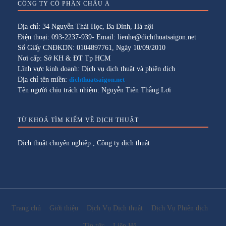
CÔNG TY CỔ PHẦN CHÂU Á
Địa chỉ: 34 Nguyễn Thái Học, Ba Đình, Hà nội
Điện thoại: 093-2237-939- Email: lienhe@dichthuatsaigon.net
Số Giấy CNĐKDN: 0104897761, Ngày 10/09/2010
Nơi cấp: Sở KH & ĐT Tp HCM
Lĩnh vực kinh doanh: Dịch vụ dịch thuật và phiên dịch
Địa chỉ tên miền:
dichthuatsaigon.net
Tên người chịu trách nhiệm: Nguyễn Tiến Thắng Lợi
TỪ KHOÁ TÌM KIẾM VỀ DỊCH THUẬT
Dịch thuật chuyên nghiệp
,
Công ty dịch thuật
Trang chủ
Giới thiệu
Dịch Vụ Dịch thuật
Dịch Vụ Phiên dịch
Tin tức
Liên Hệ