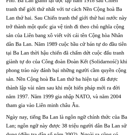
Phổ. Ba Lan giành lại độc lập năm 1918 sau Chiến
tranh thế giới thứ nhất với tư cách Nền Cộng hoà Ba
Lan thứ hai. Sau Chiến tranh thế giới thứ hai nước này
trở thành một quốc gia vệ tinh đi theo chủ nghĩa cộng
sản của Liên bang xô viết với cái tên Cộng hòa Nhân
dân Ba Lan. Năm 1989 cuộc bầu cử bán tự do đầu tiên
tại Ba Lan thời hậu chiến đã chấm dứt cuộc đấu tranh
giành tự do của Công đoàn Đoàn Kết (Solidarność) khi
phong trào này đánh bại những người cầm quyền cộng
sản. Nền Cộng hoà Ba Lan thứ ba hiện tại đã được
thành lập vài năm sau khi một hiến pháp mới ra đời
năm 1997. Năm 1999 gia nhập NATO, và năm 2004
tham gia vào Liên minh châu Âu.
Ngày nay, tiếng Ba Lan là ngôn ngữ chính thức của Ba
Lan; ngôn ngữ này được 38 triệu người dân Ba Lan sử
dụng (điều tra dân số năm 2002). Ngoài ra cũng có