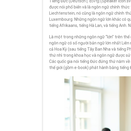
Tiếng Đức (Deutsch [ˈdɔʏtʃ] (Speaker Icon.s
được nói phổ biến và là ngôn ngữ chính thức t
Liechtenstein; nó cũng là ngôn ngữ chính th
Luxembourg. Những ngôn ngữ lớn khác có q
tiếng Afrikaans, tiếng Hà Lan, và tiếng Anh.
Là một trong những ngôn ngữ “lớn” trên thế g
ngôn ngữ có số người bản ngữ lớn nhất Liên 
cả Hoa Kỳ (sau tiếng Tây Ban Nha và tiếng P
thứ nhì trong khoa học và ngôn ngữ được sử 
Các quốc gia nói tiếng Đức đứng thứ năm về
thế giới (gồm e-book) phát hành bằng tiếng 