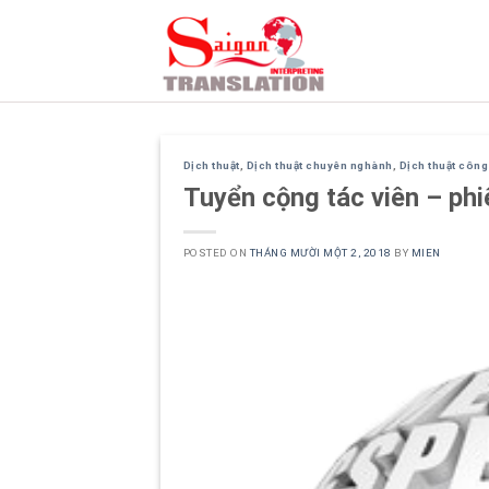
Skip
to
content
Dịch thuật
,
Dịch thuật chuyên nghành
,
Dịch thuật côn
Tuyển cộng tác viên – phiê
POSTED ON
THÁNG MƯỜI MỘT 2, 2018
BY
MIEN