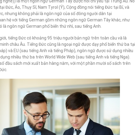
vg nghe)) là một ngôn ngữ German Tây được nói chỉ yếu tại Trung Âu. Nó
ại Đức, Áo, Thụy Sĩ, Nam Tyrol (Ý), Cộng đồng nói tiếng Đức tại Bỉ, và
ức, nhưng không phải là ngôn ngữ của số đông người dân tại
uan hệ với tiếng German gồm những ngôn ngữ German Tây khác, như
 Nó là ngôn ngữ German phổ biến thứ nhì, sau tiếng Anh.
iới, tiếng Đức có khoảng 95 triệu người bản ngữ trên toàn cầu và là
minh châu Âu. Tiếng Đức cũng là ngoại ngữ được dạy phổ biến thứ ba tạ
háp) và EU (sau tiếng Anh và tiếng Pháp), ngôn ngữ được sử dụng nhiều
dụng nhiều thứ ba trên World Wide Web (sau tiếng Anh và tiếng Nga).
 số đầu sách mới xuất bản hàng năm, với một phần mười số sách trên
Đức.