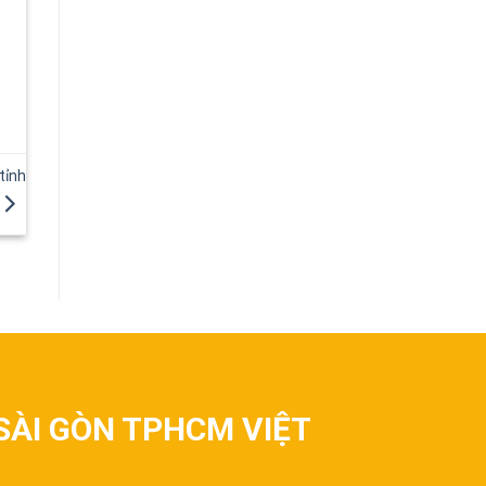
tỉnh
SÀI GÒN TPHCM VIỆT