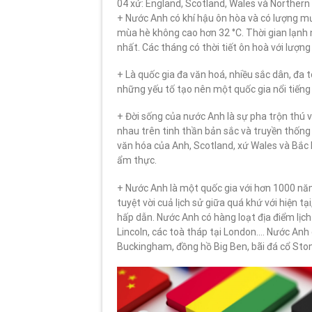
04 xứ: England, Scotland, Wales và Northern 
+ Nước Anh có khí hậu ôn hòa và có lượng m
mùa hè không cao hơn 32 °C. Thời gian lạnh 
nhất. Các tháng có thời tiết ôn hoà với lượng
+ Là quốc gia đa văn hoá, nhiều sắc dân, đa t
những yếu tố tạo nên một quốc gia nổi tiếng 
+ Đời sống của nước Anh là sự pha trộn thú v
nhau trên tinh thần bản sắc và truyền thống
văn hóa của Anh, Scotland, xứ Wales và Bắc 
ẩm thực.
+ Nước Anh là một quốc gia với hơn 1000 năm 
tuyệt vời cuả lịch sử giữa quá khứ với hiện 
hấp dẫn. Nước Anh có hàng loạt địa điểm lịch
Lincoln, các toà tháp tại London…. Nước Anh c
Buckingham, đồng hồ Big Ben, bãi đá cổ St