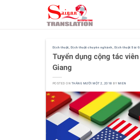
Skip
to
content
Dịch thuật
,
Dịch thuật chuyên nghành
,
Dịch thuật Sài 
Tuyển dụng cộng tác viên –
Giang
POSTED ON
THÁNG MƯỜI MỘT 2, 2018
BY
MIEN