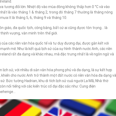
Ireland.
ưa tương đối lớn. Nhiệt độ vào mùa đông không thấp hơn 0 °C và vào
nhất là vào tháng 1 & tháng 2, trong đó tháng 7 thường là tháng nóng
 mưa ít là tháng 5, 6, tháng 9 và tháng 10.
ôn giáo, đa quốc tịch, công bằng, bất cứ ai cũng đựơc tôn trọng… là
thịnh vượng, văn minh trên thế giới.
ị của các nền văn hóa quốc tế và tư duy đương đại, được gắn kết với
 mạnh mẽ. Như là kết quả lịch sử của sự hình thành nước Anh, các nền
Ireland rất đa dạng và khác nhau, mà đặc trưng nhất là về ngôn ngữ và
lịch sử, với nhiều di sản văn hóa phong phú và đa dạng, là sự kết hợp
tại, khiến cho nước Anh trở thành một đất nước có nền văn hóa đa dạng v
 sử: Bức tường Hadrian, khu di tích lịch sử cuả người La Mã, Nhà thờ
òn nổi tiếng với các kiến trúc cổ đại đặc sắc như: Cung điện
onehenge…