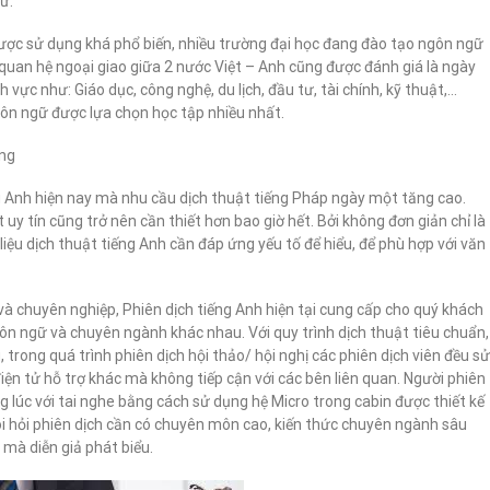
ữ.
được sử dụng khá phổ biến, nhiều trường đại học đang đào tạo ngôn ngữ
quan hệ ngoại giao giữa 2 nước Việt – Anh cũng được đánh giá là ngày
vực như: Giáo dục, công nghệ, du lịch, đầu tư, tài chính, kỹ thuật,…
ôn ngữ được lựa chọn học tập nhiều nhất.
ợng
g Anh hiện nay mà nhu cầu dịch thuật tiếng Pháp ngày một tăng cao.
 uy tín cũng trở nên cần thiết hơn bao giờ hết. Bởi không đơn giản chỉ là
 liệu dịch thuật tiếng Anh cần đáp ứng yếu tố để hiểu, để phù hợp với văn
 và chuyên nghiệp, Phiên dịch tiếng Anh hiện tại cung cấp cho quý khách
gôn ngữ và chuyên ngành khác nhau. Với quy trình dịch thuật tiêu chuẩn,
rong quá trình phiên dịch hội thảo/ hội nghị các phiên dịch viên đều sử
iện tử hỗ trợ khác mà không tiếp cận với các bên liên quan. Người phiên
g lúc với tai nghe bằng cách sử dụng hệ Micro trong cabin được thiết kế
đòi hỏi phiên dịch cần có chuyên môn cao, kiến thức chuyên ngành sâu
 mà diễn giả phát biểu.