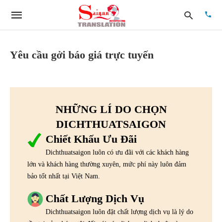
Yêu cầu gởi báo giá trực tuyến
Type
your
searc
quer
NHỮNG LÍ DO CHỌN
and
hit
DICHTHUATSAIGON
enter:
Chiết Khấu Ưu Đãi
Dichthuatsaigon luôn có ưu đãi với các khách hàng
lớn và khách hàng thường xuyên, mức phí này luôn đảm
bảo tốt nhất tại Việt Nam.
Chất Lượng Dịch Vụ
Dichthuatsaigon luôn đặt chất lượng dịch vụ là lý do