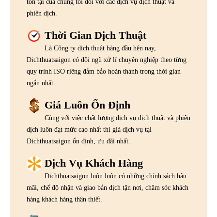
tồn tại của chúng tôi đối với các dịch vụ dịch thuật và
phiên dịch.
Thời Gian Dịch Thuật
Là Công ty dịch thuật hàng đầu hện nay,
Dichthuatsaigon có đội ngũ xử lí chuyên nghiệp theo từng
quy trình ISO riêng đảm bảo hoàn thành trong thời gian
ngắn nhất.
Giá Luôn Ổn Định
Cùng với việc chất lượng dịch vụ dịch thuật và phiên
dịch luôn đạt mức cao nhất thì giá dịch vụ tại
Dichthuatsaigon ổn định, ưu đãi nhất.
Dịch Vụ Khách Hàng
Dichthuatsaigon luôn luôn có những chính sách hậu
mãi, chế độ nhận và giao bản dịch tận nơi, chăm sóc khách
hàng khách hàng thân thiết.