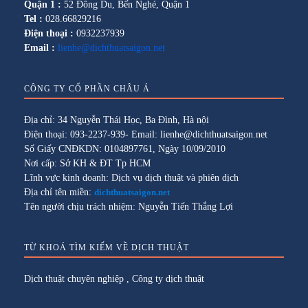
Quận 1 :
52 Đông Du, Bến Nghé, Quận 1
Tel :
028.66829216
Điện thoại :
0932237939
Email :
lienhe@dichthuatsaigon.net
CÔNG TY CỔ PHẦN CHÂU Á
Địa chỉ: 34 Nguyễn Thái Học, Ba Đình, Hà nội
Điện thoại: 093-2237-939- Email: lienhe@dichthuatsaigon.net
Số Giấy CNĐKDN: 0104897761, Ngày 10/09/2010
Nơi cấp: Sở KH & ĐT Tp HCM
Lĩnh vực kinh doanh: Dịch vụ dịch thuật và phiên dịch
Địa chỉ tên miền:
dichthuatsaigon.net
Tên người chịu trách nhiệm: Nguyễn Tiến Thắng Lợi
TỪ KHOÁ TÌM KIẾM VỀ DỊCH THUẬT
Dịch thuật chuyên nghiệp
,
Công ty dịch thuật