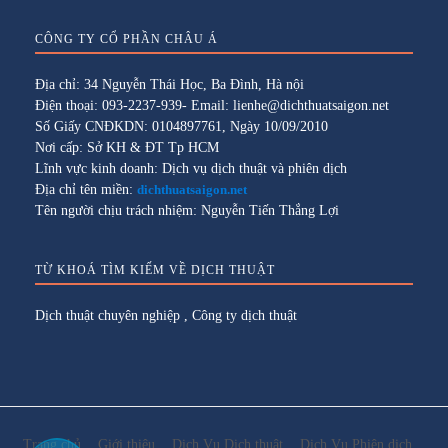
CÔNG TY CỔ PHẦN CHÂU Á
Địa chỉ: 34 Nguyễn Thái Học, Ba Đình, Hà nội
Điện thoại: 093-2237-939- Email: lienhe@dichthuatsaigon.net
Số Giấy CNĐKDN: 0104897761, Ngày 10/09/2010
Nơi cấp: Sở KH & ĐT Tp HCM
Lĩnh vực kinh doanh: Dịch vụ dịch thuật và phiên dịch
Địa chỉ tên miền:
dichthuatsaigon.net
Tên người chịu trách nhiệm: Nguyễn Tiến Thắng Lợi
TỪ KHOÁ TÌM KIẾM VỀ DỊCH THUẬT
Dịch thuật chuyên nghiệp
,
Công ty dịch thuật
Trang chủ
Giới thiệu
Dịch Vụ Dịch thuật
Dịch Vụ Phiên dịch