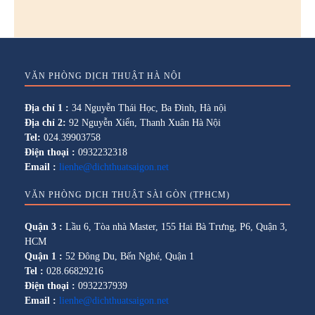
VĂN PHÒNG DỊCH THUẬT HÀ NỘI
Địa chỉ 1 :
34 Nguyễn Thái Học, Ba Đình, Hà nội
Địa chỉ 2:
92 Nguyễn Xiển, Thanh Xuân Hà Nội
Tel:
024.39903758
Điện thoại :
0932232318
Email :
lienhe@dichthuatsaigon.net
VĂN PHÒNG DỊCH THUẬT SÀI GÒN (TPHCM)
Quận 3 :
Lầu 6, Tòa nhà Master, 155 Hai Bà Trưng, P6, Quận 3,
HCM
Quận 1 :
52 Đông Du, Bến Nghé, Quận 1
Tel :
028.66829216
Điện thoại :
0932237939
Email :
lienhe@dichthuatsaigon.net