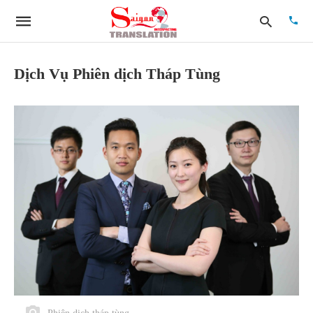
Dịch Vụ Phiên dịch Tháp Tùng
Type
your
searc
quer
and
hit
enter: