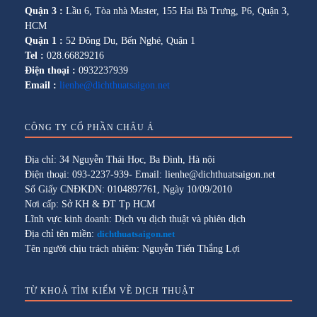
Quận 3 :
Lầu 6, Tòa nhà Master, 155 Hai Bà Trưng, P6, Quận 3,
HCM
Quận 1 :
52 Đông Du, Bến Nghé, Quận 1
Tel :
028.66829216
Điện thoại :
0932237939
Email :
lienhe@dichthuatsaigon.net
CÔNG TY CỔ PHẦN CHÂU Á
Địa chỉ: 34 Nguyễn Thái Học, Ba Đình, Hà nội
Điện thoại: 093-2237-939- Email: lienhe@dichthuatsaigon.net
Số Giấy CNĐKDN: 0104897761, Ngày 10/09/2010
Nơi cấp: Sở KH & ĐT Tp HCM
Lĩnh vực kinh doanh: Dịch vụ dịch thuật và phiên dịch
Địa chỉ tên miền:
dichthuatsaigon.net
Tên người chịu trách nhiệm: Nguyễn Tiến Thắng Lợi
TỪ KHOÁ TÌM KIẾM VỀ DỊCH THUẬT