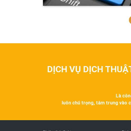
DỊCH VỤ DỊCH THUẬ
Là côn
luôn chú trọng, tâm trung vào c