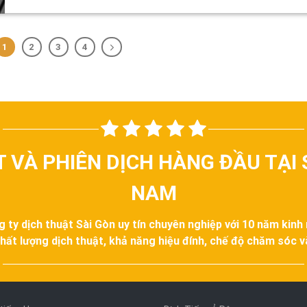
1
2
3
4
T VÀ PHIÊN DỊCH HÀNG ĐẦU TẠI 
NAM
g ty dịch thuật Sài Gòn uy tín chuyên nghiệp với 10 năm kinh
hất lượng dịch thuật, khả năng hiệu đính, chế độ chăm sóc 