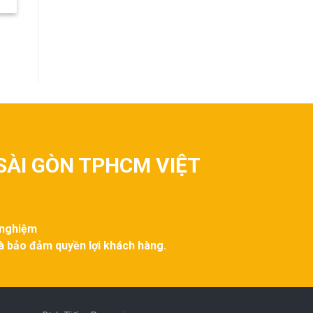
SÀI GÒN TPHCM VIỆT
 nghiệm
và bảo đảm quyền lợi khách hàng.