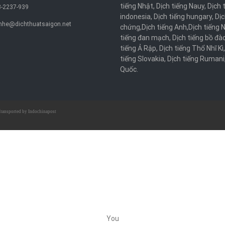
tiếng Nhật
,
Dịch tiếng Nauy
,
Dịch 
-2237-939
indonesia
,
Dịch tiếng hungary
,
Dịc
nhe@dichthuatsaigon.net
chứng
,
Dịch tiếng Anh
,
Dịch tiếng 
tiếng đan mạch
,
Dịch tiếng bồ đà
tiếng Ả Rập
,
Dịch tiếng Thổ Nhĩ Kì
tiếng Slovakia
,
Dịch tiếng Rumani
Quốc
.
ransported by
Indochinapost
You