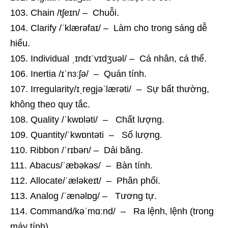
Chain /tʃeɪn/ – Chuỗi.
Clarify /ˈklærəfaɪ/ – Làm cho trong sáng dễ
hiểu.
Individual ˌɪndɪˈvɪdʒuəl/ – Cá nhân, cá thể.
Inertia /ɪˈnɜːʃə/ – Quán tính.
Irregularity/ɪˌreɡjəˈlærəti/ – Sự bất thường,
không theo quy tắc.
Quality /ˈkwɒləti/ – Chất lượng.
Quantity/ˈkwɒntəti – Số lượng.
Ribbon /ˈrɪbən/ – Dải băng.
Abacus/ˈæbəkəs/ – Bàn tính.
Allocate/ˈæləkeɪt/ – Phân phối.
Analog /ˈænəlɒɡ/ – Tương tự.
Command/kəˈmɑːnd/ – Ra lệnh, lệnh (trong
máy tính).