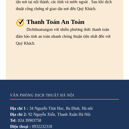
tận nơi tại nội thành, các tỉnh và nước ngoài . Sau khi dịch
thuật công chứng sẽ giao tận nơi đến Quý Khách.
Thanh Toán An Toàn
Dichthuatsaigon với nhiều phương thức thanh toán
đảm bảo tính an toàn nhanh chóng thuận tiện nhất đến với
Quý Khách.
VĂN PHÒNG DỊCH THUẬT HÀ NỘI
Địa chỉ 1 :
34 Nguyễn Thái Học, Ba Đình, Hà nội
Địa chỉ 2:
92 Nguyễn Xiển, Thanh Xuân Hà Nội
Tel:
024.39903758
Điện thoại :
0932232318