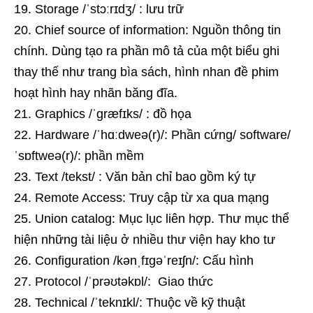
Storage /ˈstɔːrɪdʒ/ : lưu trữ
Chief source of information: Nguồn thông tin
chính. Dùng tạo ra phần mô tả của một biểu ghi
thay thế như trang bìa sách, hình nhan đề phim
hoạt hình hay nhãn băng đĩa.
Graphics /ˈɡræfɪks/ : đồ họa
Hardware /ˈhɑːdweə(r)/: Phần cứng/ software
/
ˈsɒftweə(r)
/
: phần mềm
Text /tekst/ : Văn bản chỉ bao gồm ký tự
Remote Access: Truy cập từ xa qua mạng
Union catalog: Mục lục liên hợp. Thư mục thể
hiện những tài liệu ở nhiều thư viện hay kho tư
Configuration /kənˌfɪɡəˈreɪʃn/: Cấu hình
Protocol /ˈprəʊtəkɒl/: Giao thức
Technical /ˈteknɪkl/: Thuộc về kỹ thuật