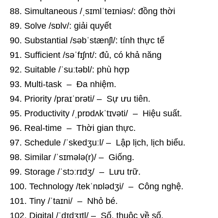
Simultaneous /ˌsɪmlˈteɪniəs/: đồng thời
Solve /sɒlv/: giải quyết
Substantial /səbˈstænʃl/: tính thực tế
Sufficient /səˈfɪʃnt/: đủ, có khả năng
Suitable /ˈsuːtəbl/: phù hợp
Multi-task – Đa nhiệm.
Priority /praɪˈɒrəti/ – Sự ưu tiên.
Productivity /ˌprɒdʌkˈtɪvəti/ – Hiệu suất.
Real-time – Thời gian thực.
Schedule /ˈskedʒuːl/ – Lập lịch, lịch biểu.
Similar /ˈsɪmələ(r)/ – Giống.
Storage /ˈstɔːrɪdʒ/ – Lưu trữ.
Technology /tekˈnɒlədʒi/ – Công nghệ.
Tiny /ˈtaɪni/ – Nhỏ bé.
Digital /ˈdɪdʒɪtl/ – Số, thuộc về số.