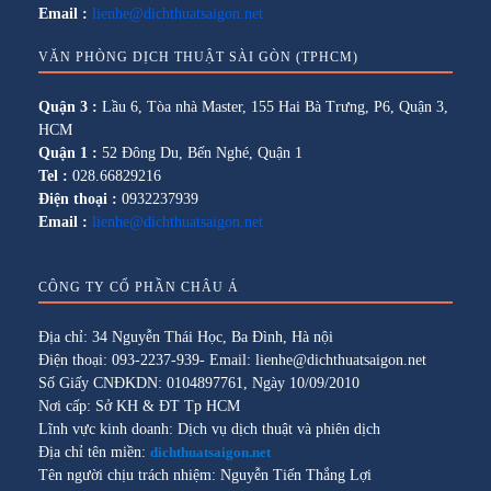
Email :
lienhe@dichthuatsaigon.net
VĂN PHÒNG DỊCH THUẬT SÀI GÒN (TPHCM)
Quận 3 :
Lầu 6, Tòa nhà Master, 155 Hai Bà Trưng, P6, Quận 3,
HCM
Quận 1 :
52 Đông Du, Bến Nghé, Quận 1
Tel :
028.66829216
Điện thoại :
0932237939
Email :
lienhe@dichthuatsaigon.net
CÔNG TY CỔ PHẦN CHÂU Á
Địa chỉ: 34 Nguyễn Thái Học, Ba Đình, Hà nội
Điện thoại: 093-2237-939- Email: lienhe@dichthuatsaigon.net
Số Giấy CNĐKDN: 0104897761, Ngày 10/09/2010
Nơi cấp: Sở KH & ĐT Tp HCM
Lĩnh vực kinh doanh: Dịch vụ dịch thuật và phiên dịch
Địa chỉ tên miền:
dichthuatsaigon.net
Tên người chịu trách nhiệm: Nguyễn Tiến Thắng Lợi