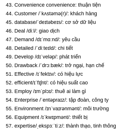
Convenience convenience: thuận tiện
Customer /ˈkʌstəmə(r)/: khách hàng
database/ˈdeɪtəbeɪs/: cơ sở dữ liệu
Deal /diːl/: giao dịch
Demand /dɪˈmɑːnd/: yêu cầu
Detailed /ˈdiːteɪld/: chi tiết
Develop /dɪˈveləp/: phát triển
Drawback /ˈdrɔːbæk/: trở ngại, hạn chế
Effective /ɪˈfektɪv/: có hiệu lực
efficient/ɪˈfɪʃnt/: có hiệu suất cao
Employ /ɪmˈplɔɪ/: thuê ai làm gì
Enterprise /ˈentəpraɪz/: tập đoàn, công ty
Environment /ɪnˈvaɪrənmənt/: môi trường
Equipment /ɪˈkwɪpmənt/: thiết bị
expertise/ˌekspɜːˈtiːz/: thành thạo, tinh thông