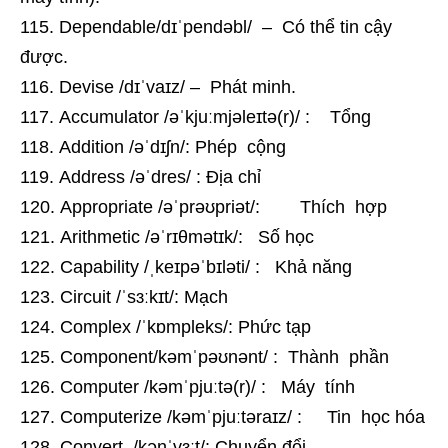
Dependable/dɪˈpendəbl/ – Có thể tin cậy
được.
Devise /dɪˈvaɪz/ – Phát minh.
Accumulator /əˈkjuːmjəleɪtə(r)/ : Tổng
Addition /əˈdɪʃn/: Phép cộng
Address /əˈdres/ : Địa chỉ
Appropriate /əˈprəʊpriət/: Thích hợp
Arithmetic /əˈrɪθmətɪk/: Số học
Capability /ˌkeɪpəˈbɪləti/ : Khả năng
Circuit /ˈsɜːkɪt/: Mạch
Complex /ˈkɒmpleks/: Phức tạp
Component/kəmˈpəʊnənt/ : Thành phần
Computer /kəmˈpjuːtə(r)/ : Máy tính
Computerize /kəmˈpjuːtəraɪz/ : Tin học hóa
Convert /kənˈvɜːt/: Chuyển đổi