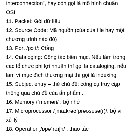
Interconnection”, hay còn gọi là mô hình chuẩn
OSI
Packet: Gói dữ liệu
Source Code: Mã nguồn (của của file hay một
chương trình nào đó)
Port /pɔːt/: Cổng
Cataloging: Công tác biên mục. Nếu làm trong
các tổ chức phi lợi nhuận thì gọi là cataloging, nếu
làm vì mục đích thương mại thì gọi là indexing
Subject entry – thẻ chủ đề: công cụ truy cập
thông qua chủ đề của ấn phẩm .
Memory /ˈmeməri/ : bộ nhớ
Microprocessor /ˌmaɪkrəʊˈprəʊsesə(r)/: bộ vi
xử lý
Operationˌ/ɒpəˈreɪʃn/ : thao tác