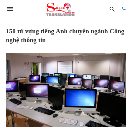
150 từ vựng tiếng Anh chuyên ngành Công
nghệ thông tin
Type
your
searc
quer
and
hit
enter: