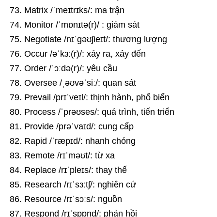
Matrix /ˈmeɪtrɪks/: ma trận
Monitor /ˈmɒnɪtə(r)/ : giám sát
Negotiate /nɪˈɡəʊʃieɪt/: thương lượng
Occur /əˈkɜː(r)/: xảy ra, xảy đến
Order /ˈɔːdə(r)/: yêu cầu
Oversee /ˌəʊvəˈsiː/: quan sát
Prevail /prɪˈveɪl/: thịnh hành, phổ biến
Process /ˈprəʊses/: quá trình, tiến triển
Provide /prəˈvaɪd/: cung cấp
Rapid /ˈræpɪd/: nhanh chóng
Remote /rɪˈməʊt/: từ xa
Replace /rɪˈpleɪs/: thay thế
Research /rɪˈsɜːtʃ/: nghiên cứ
Resource /rɪˈsɔːs/: nguồn
Respond /rɪˈspɒnd/: phản hồi