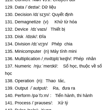
Data /ˈdeɪtə/: Dữ liệu
Decision /dɪˈsɪʒn/: Quyết định
Demagnetize (v) Khử từ hóa
Device /dɪˈvaɪs/ Thiết bị
Disk /dɪsk/: Đĩa
Division /dɪˈvɪʒn/ Phép chia
Minicomputer (n) Máy tính mini
Multiplication /ˌmʌltɪplɪˈkeɪʃn/: Phép nhân
Numeric /njuːˈmerɪkl/: Số học, thuộc về số
học
Operation (n): Thao tác,
Output /ˈaʊtpʊt/: Ra, đưa ra
Perform /pəˈfɔːm/ : Tiến hành, thi hành
Process /ˈprəʊses/: Xử lý