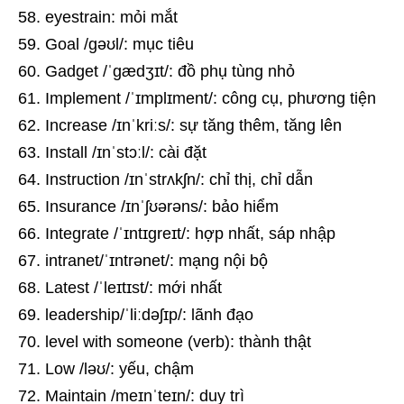
eyestrain: mỏi mắt
Goal /ɡəʊl/: mục tiêu
Gadget /ˈɡædʒɪt/: đồ phụ tùng nhỏ
Implement /ˈɪmplɪment/: công cụ, phương tiện
Increase /ɪnˈkriːs/: sự tăng thêm, tăng lên
Install /ɪnˈstɔːl/: cài đặt
Instruction /ɪnˈstrʌkʃn/: chỉ thị, chỉ dẫn
Insurance /ɪnˈʃʊərəns/: bảo hiểm
Integrate /ˈɪntɪɡreɪt/: hợp nhất, sáp nhập
intranet/ˈɪntrənet/: mạng nội bộ
Latest /ˈleɪtɪst/: mới nhất
leadership/ˈliːdəʃɪp/: lãnh đạo
level with someone (verb): thành thật
Low /ləʊ/: yếu, chậm
Maintain /meɪnˈteɪn/: duy trì