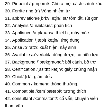
Pinpoint /ˈpɪnpɔɪnt/: Chỉ ra một cách chính xác
Ferrite ring (n) Vòng nhiễm từ
abbreviation
/
əˌbriːviˈeɪʃn
/
: sự tóm tắt, rút gọn
Analysis /əˈnæləsɪs/: phân tích
Appliance /əˈplaɪəns/: thiết bị, máy móc
Application /ˌæplɪˈkeɪʃn/: ứng dụng
Arise /əˈraɪz/: xuất hiện, nảy sinh
Available /əˈveɪləbl/: dùng được, có hiệu lực
Background /ˈbækɡraʊnd/: bối cảnh, bổ trợ
Certification /ˌsɜːtɪfɪˈkeɪʃn/: giấy chứng nhận
Chief
/
tʃiːf
/
: giám đốc
Common /ˈkɒmən/: thông thường,
Compatible /kəmˈpætəbl/: tương thích
consultant /kənˈsʌltənt/: cố vấn, chuyên viên
tham vấn