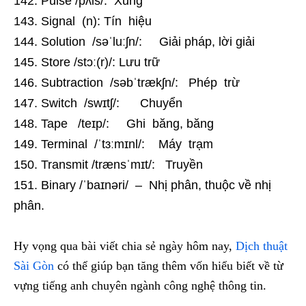
Pulse /pʌls/: Xung
Signal (n): Tín hiệu
Solution /səˈluːʃn/: Giải pháp, lời giải
Store /stɔː(r)/: Lưu trữ
Subtraction /səbˈtrækʃn/: Phép trừ
Switch /swɪtʃ/: Chuyển
Tape /teɪp/: Ghi băng, băng
Terminal /ˈtɜːmɪnl/: Máy trạm
Transmit /trænsˈmɪt/: Truyền
Binary /ˈbaɪnəri/ – Nhị phân, thuộc về nhị
phân.
Hy vọng qua bài viết chia sẻ ngày hôm nay,
Dịch thuật
Sài Gòn
có thể giúp bạn tăng thêm vốn hiểu biết về từ
vựng tiếng anh chuyên ngành công nghệ thông tin.