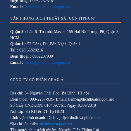
Điện thoại :
0932232318
Email :
lienhe@dichthuatsaigon.net
VĂN PHÒNG DỊCH THUẬT SÀI GÒN (TPHCM)
Quận 3 :
Lầu 6, Tòa nhà Master, 155 Hai Bà Trưng, P6, Quận 3,
HCM
Quận 1 :
52 Đông Du, Bến Nghé, Quận 1
Tel :
028.66829216
Điện thoại :
0932237939
Email :
lienhe@dichthuatsaigon.net
CÔNG TY CỔ PHẦN CHÂU Á
Địa chỉ: 34 Nguyễn Thái Học, Ba Đình, Hà nội
Điện thoại: 093-2237-939- Email: lienhe@dichthuatsaigon.net
Số Giấy CNĐKDN: 0104897761, Ngày 10/09/2010
Nơi cấp: Sở KH & ĐT Tp HCM
Lĩnh vực kinh doanh: Dịch vụ dịch thuật và phiên dịch
Địa chỉ tên miền:
dichthuatsaigon.net
Tên người chịu trách nhiệm: Nguyễn Tiến Thắng Lợi