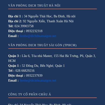
VĂN PHÒNG DỊCH THUẬT HÀ NỘI
Địa chỉ 1 :
34 Nguyễn Thái Học, Ba Đình, Hà nội
Địa chỉ 2:
92 Nguyễn Xiển, Thanh Xuân Hà Nội
Tel:
024.39903758
Điện thoại :
0932232318
Email :
lienhe@dichthuatsaigon.net
VĂN PHÒNG DỊCH THUẬT SÀI GÒN (TPHCM)
Quận 3 :
Lầu 6, Tòa nhà Master, 155 Hai Bà Trưng, P6, Quận 3,
HCM
Quận 1 :
52 Đông Du, Bến Nghé, Quận 1
Tel :
028.66829216
Điện thoại :
0932237939
Email :
lienhe@dichthuatsaigon.net
CÔNG TY CỔ PHẦN CHÂU Á