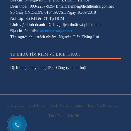
Địa chỉ: 34 Nguyễn Thái Học, Ba Đình, Hà nội
Điện thoại: 093-2237-939- Email: lienhe@dichthuatsaigon.net
Số Giấy CNĐKDN: 0104897761, Ngày 10/09/2010
Nơi cấp: Sở KH & ĐT Tp HCM
Lĩnh vực kinh doanh: Dịch vụ dịch thuật và phiên dịch
Địa chỉ tên miền:
dichthuatsaigon.net
Tên người chịu trách nhiệm: Nguyễn Tiến Thắng Lợi
TỪ KHOÁ TÌM KIẾM VỀ DỊCH THUẬT
Dịch thuật chuyên nghiệp
,
Công ty dịch thuật
Trang chủ
Giới thiệu
Dịch Vụ Dịch thuật
Dịch Vụ Phiên dịch
Tin tức
Liên Hệ