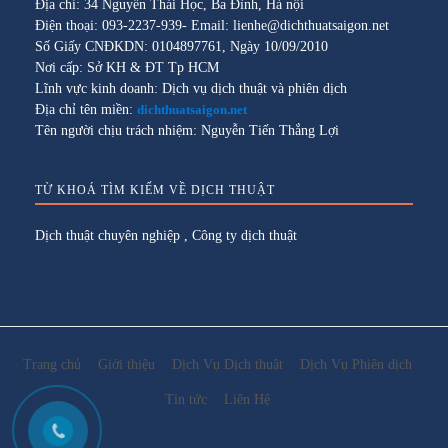
Địa chỉ: 34 Nguyễn Thái Học, Ba Đình, Hà nội
Điện thoại: 093-2237-939- Email: lienhe@dichthuatsaigon.net
Số Giấy CNĐKDN: 0104897761, Ngày 10/09/2010
Nơi cấp: Sở KH & ĐT Tp HCM
Lĩnh vực kinh doanh: Dịch vụ dịch thuật và phiên dịch
Địa chỉ tên miền:
dichthuatsaigon.net
Tên người chịu trách nhiệm: Nguyễn Tiến Thắng Lợi
TỪ KHOÁ TÌM KIẾM VỀ DỊCH THUẬT
Dịch thuật chuyên nghiệp
,
Công ty dịch thuật
Trang chủ
Giới thiệu
Dịch Vụ Dịch thuật
Dịch Vụ Phiên dịch
Tin tức
Liên Hệ