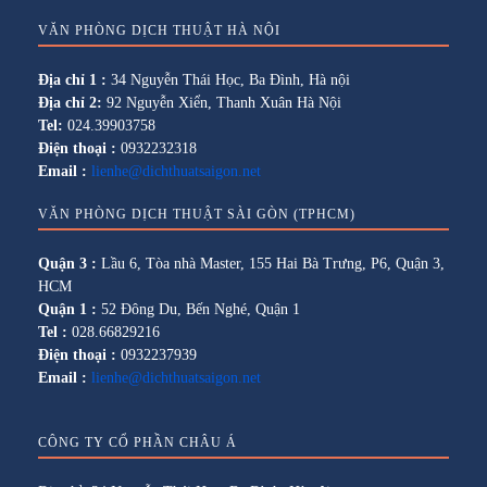
VĂN PHÒNG DỊCH THUẬT HÀ NỘI
Địa chỉ 1 :
34 Nguyễn Thái Học, Ba Đình, Hà nội
Địa chỉ 2:
92 Nguyễn Xiển, Thanh Xuân Hà Nội
Tel:
024.39903758
Điện thoại :
0932232318
Email :
lienhe@dichthuatsaigon.net
VĂN PHÒNG DỊCH THUẬT SÀI GÒN (TPHCM)
Quận 3 :
Lầu 6, Tòa nhà Master, 155 Hai Bà Trưng, P6, Quận 3,
HCM
Quận 1 :
52 Đông Du, Bến Nghé, Quận 1
Tel :
028.66829216
Điện thoại :
0932237939
Email :
lienhe@dichthuatsaigon.net
CÔNG TY CỔ PHẦN CHÂU Á