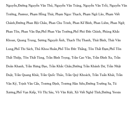
Nguyễn,Đường Nguyễn Văn Thủ, Nguyễn Văn Tráng, Nguyễn Văn Trỗi, Nguyễn Văn
Trường, Pasteur, Phạm Hồng Thái, Phạm Ngọc Thạch, Phạm Ngũ Lão, Phạm Viết
Chánh,Đường Phan Bội Châu, Phan Chu Trinh, Phan Kế Bính, Phan Liêm, Phan Ngữ,
Phan Tôn, Phan Văn Đạt,Phố Phan Văn Trường,Phố Phó Đức Chính, Phùng Khắc
Khoan, Quang Trung, Sương Nguyệt Ánh, Thạch Thị Thanh, Thái Bình, Thái Văn
Lung,Phố Thi Sách, Thủ Khoa Huân,Phố Tôn Đức Thắng, Tôn Thất Đạm,Phố Tôn
Thất Thiệp, Tôn Thất Tùng, Trần Bình Trọng, Trần Cao Vân, Trần Đình Xu, Trần
Doãn Khanh, Trần Hưng Đạo, Trần Khắc Chân,Đường Trần Khánh Dư, Trần Nhật
Duật, Trần Quang Khải, Trần Quốc Thảo, Trần Quý Khoách, Trần Tuấn Khải, Trần
Văn Kỷ, Trịnh Văn Cấn, Trương Định, Trương Hán Siêu,Đường Trường Sa, Tú
Xương,Phố Vạn Kiếp, Võ Thị Sáu, Võ Văn Kiệt, Xô Viết Nghệ Tĩnh,Đường Yersin