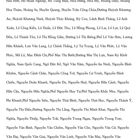
Hảo Hớn, Hồ Huấn Nghiệp, Hồ Tùng Mậu, Hòa Hưng, Hòa Mỹ, Hoàng Diệu, Hoàng
Hoa Thám, Hoàng Sa, Huyền Quang, Huyền Trân Công Chúa,Đường Huỳnh Khương
An, Huỳnh Khương Ninh, Huỳnh Thúc Kháng, Ký Con, Lãnh Binh Thăng, Lê Anh
Xuân, Lê Công Kiều, Lê Duẩn, Lê Đức Thọ, Lê Hồng Phong, Lê Lai, Lê Lợi, Lê Quý
Đôn, Lê Thánh Tôn, Lê Thị Hồng Gấm, Đường Lê Thị Riêng,Phố Lê Văn Hưu, Lương
Hữu Khánh, Lưu Văn Lang, Lý Chính Thắng, Lý Tự Trọng, Lý Văn Phức, Lý Văn
Phúc, Mã Lộ, Mạc Đĩnh Chi,Phố Mạc Thị Bưởi,Đường Mai Thị Lựu, Nam Kỳ Khởi
Nghĩa, Nam Quốc Cang, Ngô Đức Kế, Ngô Văn Năm, Nguyễn An Ninh, Nguyễn Bỉnh
Khiêm, Nguyễn Cảnh Chân, Nguyễn Công Trứ, Nguyễn Cư Trinh, Nguyễn Đình
Chiểu, Nguyễn Doãn Khanh, Nguyễn Du, Nguyễn Huệ, Nguyễn Hữu Cảnh, Nguyễn
Hữu Cầu, Nguyễn Hữu Nghĩa,Phố Nguyễn Huy Tự,Phố Nguyễn Khắc Nhu, Nguyễn
Phi Khanh,Phố Nguyễn Siêu, Nguyễn Thái Bình, Nguyễn Thái Học, Nguyễn Thành Ý,
Nguyễn Thị Diệu,Đường Nguyễn Thị Lắng, Nguyễn Thị Minh Khai, Nguyễn Thị
Nghĩa, Nguyễn Thiệp, Nguyễn Trãi, Nguyễn Trung Ngạn, Nguyễn Trung Trực,
Nguyễn Văn Bình, Nguyễn Văn Chiêm, Nguyễn Văn Côn, Nguyễn Văn Cừ, Nguyễn
Văn Đại, Nguyễn Văn Giai, Nguyễn Văn Linh, Nguyễn Văn Mai, Nguyễn Văn