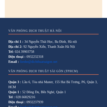
VĂN PHÒNG DỊCH THUẬT HÀ NỘI
Địa chỉ 1 :
34 Nguyễn Thái Học, Ba Đình, Hà nội
Địa chỉ 2:
92 Nguyễn Xiển, Thanh Xuân Hà Nội
Tel:
024.39903758
Điện thoại :
0932232318
Email :
lienhe@dichthuatsaigon.net
VĂN PHÒNG DỊCH THUẬT SÀI GÒN (TPHCM)
Quận 3 :
Lầu 6, Tòa nhà Master, 155 Hai Bà Trưng, P6, Quận 3,
HCM
Quận 1 :
52 Đông Du, Bến Nghé, Quận 1
Tel :
028.66829216
Điện thoại :
0932237939