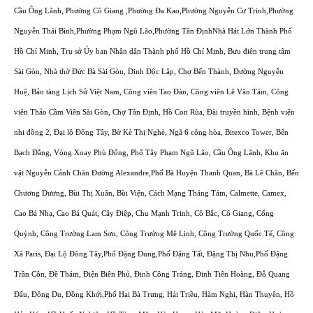
Cầu Ông Lãnh, Phường Cô Giang ,Phường Đa Kao,Phường Nguyễn Cư Trinh,Phường
Nguyễn Thái Bình,Phường Phạm Ngũ Lão,Phường Tân ĐịnhNhà Hát Lớn Thành Phố
Hồ Chí Minh, Trụ sở Ủy ban Nhân dân Thành phố Hồ Chí Minh, Bưu điện trung tâm
Sài Gòn, Nhà thờ Đức Bà Sài Gòn, Dinh Độc Lập, Chợ Bến Thành, Đường Nguyễn
Huệ, Bảo tàng Lịch Sử Việt Nam, Công viên Tao Đàn, Công viên Lê Văn Tám, Công
viên Thảo Cầm Viên Sài Gòn, Chợ Tân Định, Hồ Con Rùa, Đài truyền hình, Bệnh viện
nhi đồng 2, Đại lộ Đông Tây, Bờ Kè Thị Nghè, Ngã 6 cộng hòa, Bitexco Tower, Bến
Bạch Đằng, Vòng Xoay Phù Đổng, Phố Tây Phạm Ngũ Lão, Cầu Ông Lãnh, Khu ăn
vặt Nguyễn Cảnh Chân Đường Alexandre,Phố Bà Huyện Thanh Quan, Bà Lê Chân, Bến
Chương Dương, Bùi Thị Xuân, Bùi Viện, Cách Mạng Tháng Tám, Calmette, Camex,
Cao Bá Nhạ, Cao Bá Quát, Cây Điệp, Chu Mạnh Trinh, Cô Bắc, Cô Giang, Cống
Quỳnh, Công Trường Lam Sơn, Công Trường Mê Linh, Công Trường Quốc Tế, Công
Xã Paris, Đại Lộ Đông Tây,Phố Đặng Dung,Phố Đặng Tất, Đặng Thị Nhu,Phố Đặng
Trần Côn, Đề Thám, Điện Biên Phủ, Đinh Công Tráng, Đinh Tiên Hoàng, Đỗ Quang
Đẩu, Đông Du, Đồng Khởi,Phố Hai Bà Trưng, Hải Triều, Hàm Nghi, Hàn Thuyên, Hồ