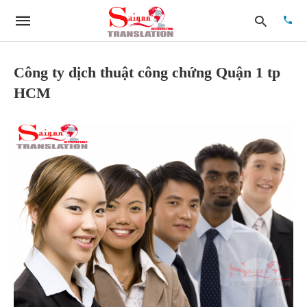
Công ty dịch thuật công chứng Quận 1 tp
HCM
Type
your
searc
quer
and
hit
enter: