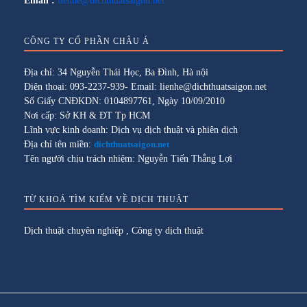
Email :
lienhe@dichthuatsaigon.net
CÔNG TY CỔ PHẦN CHÂU Á
Địa chỉ: 34 Nguyễn Thái Học, Ba Đình, Hà nội
Điện thoại: 093-2237-939- Email: lienhe@dichthuatsaigon.net
Số Giấy CNĐKDN: 0104897761, Ngày 10/09/2010
Nơi cấp: Sở KH & ĐT Tp HCM
Lĩnh vực kinh doanh: Dịch vụ dịch thuật và phiên dịch
Địa chỉ tên miền:
dichthuatsaigon.net
Tên người chịu trách nhiệm: Nguyễn Tiến Thắng Lợi
TỪ KHOÁ TÌM KIẾM VỀ DỊCH THUẬT
Dịch thuật chuyên nghiệp
,
Công ty dịch thuật