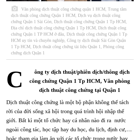
Văn phòng dịch thuật công chứng quận 1 HCM, Trung tâm
dịch thuật công chứng Quận 1 HCM, Dịch vụ dịch thuật công
chứng Quận 1 Sài Gòn, Dịch thuật công chứng Quận 1 Tp HCM,
Địa chỉ dịch thuật công chứng Quận 1 Tp HCM, Dịch thuật công
chứng Quận 1 TP HCM ở đâu, Dịch thuật công chứng Quận 1 Tp
HCM uy tín và chuyên nghiệp, Công ty dịch thuật Sài Gòn Quận
1 Tp HCM, Dịch thuật công chứng tài liệu Quận 1, Phòng công
chứng dịch Quận 1
C
ông ty dịch thuật/phiên dịch/thông dịch
công chứng Quận 1 Tp HCM, Văn phòng
dịch thuật công chứng tại Quận 1
Dịch thuật công chứng là một bộ phận không thể tách
rời của đời sống xã hội trong quá trình hội nhập thế
giới. Bất kì một tổ chức hay cá nhân nào đi ra nước
ngoài công tác, học tập hay du học, du lịch, định cư,…
hoặc tham gia làm ăn với các tổ chức trong nước hay