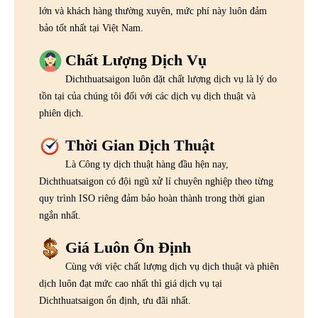
lớn và khách hàng thường xuyên, mức phí này luôn đảm
bảo tốt nhất tại Việt Nam.
Chất Lượng Dịch Vụ
Dichthuatsaigon luôn đặt chất lượng dịch vụ là lý do
tồn tại của chúng tôi đối với các dịch vụ dịch thuật và
phiên dịch.
Thời Gian Dịch Thuật
Là Công ty dịch thuật hàng đầu hện nay,
Dichthuatsaigon có đội ngũ xử lí chuyên nghiệp theo từng
quy trình ISO riêng đảm bảo hoàn thành trong thời gian
ngắn nhất.
Giá Luôn Ổn Định
Cùng với việc chất lượng dịch vụ dịch thuật và phiên
dịch luôn đạt mức cao nhất thì giá dịch vụ tại
Dichthuatsaigon ổn định, ưu đãi nhất.