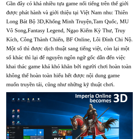
Gần đây có khá nhiều tựa game nổi tiếng trên thế giới
được phát hành và giới thiệu tại Việt Nam nhu: Thiên
Long Bát Bộ 3D,Khổng Minh Truyện,Tam Quốc, MU
Vô Song,Fantasy Legend, Ngạo Kiếm Kỳ Thư, Truy
Kích, Công Thành Chiến, BF Online, Lôi Đình Chi Nộ.
Một số thì được dịch thuật sang tiếng việt, còn lại một
số khác thì lại để nguyên ngôn ngữ gốc dẫn đến việc
khai thác game khá khó khăn bởi người chơi hoàn toàn
không thể hoàn toàn hiểu hết được nội dung game
muốn truyền tải, cũng như những kỹ thuật chơi.