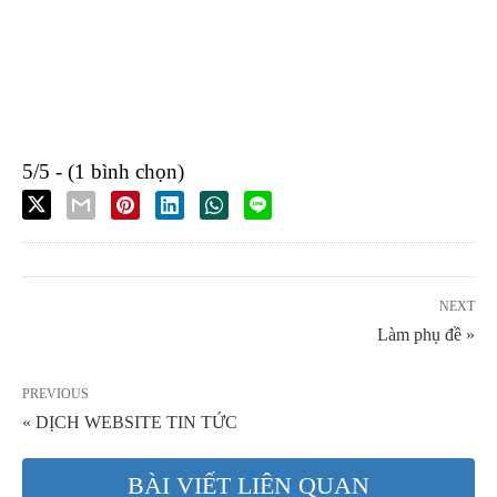
5/5 - (1 bình chọn)
NEXT
Làm phụ đề »
PREVIOUS
« DỊCH WEBSITE TIN TỨC
BÀI VIẾT LIÊN QUAN