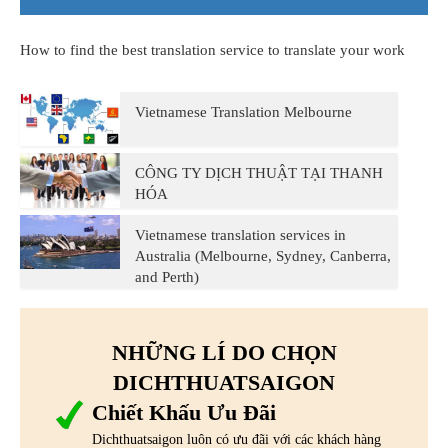
How to find the best translation service to translate your work
Vietnamese Translation Melbourne
CÔNG TY DỊCH THUẬT TẠI THANH
HÓA
Vietnamese translation services in
Australia (Melbourne, Sydney, Canberra,
and Perth)
NHỮNG LÍ DO CHỌN
DICHTHUATSAIGON
Chiết Khấu Ưu Đãi
Dichthuatsaigon luôn có ưu đãi với các khách hàng