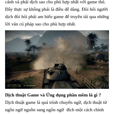
cảnh và phải dịch sao cho phù hợp nhất với game thủ.
Đây thực sự không phải là điều dễ dàng. Đòi hỏi người
dịch đòi hỏi phải am hiểu game để truyền tải qua những
lời văn cú pháp sao cho phù hợp nhất.
Dịch thuật Game và Ứng dụng phần mềm là gì ?
Dịch thuật game là quá trình chuyển ngữ, dịch thuật từ
ngôn ngữ nguồn sang ngôn ngữ đích một cách chính