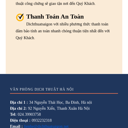
thuật công chứng sẽ giao tận nơi đến Quý Khách.
Thanh Toán An Toàn
Dichthuatsaigon với nhiều phương thức thanh toán
đảm bảo tính an toàn nhanh chóng thuận tiện nhất đến với
Quý Khách.
VĂN PHÒNG DỊCH THUẬT HÀ NỘI
Địa chỉ 1 :
34 Nguyễn Thái Học, Ba Đình, Hà nội
Địa chỉ 2:
92 Nguyễn Xiển, Thanh Xuân Hà Nội
Tel:
024.39903758
Điện thoại :
0932232318
Email :
lienhe@dichthuatsaigon.net