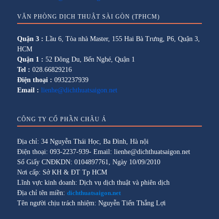
VĂN PHÒNG DỊCH THUẬT SÀI GÒN (TPHCM)
Quận 3 :
Lầu 6, Tòa nhà Master, 155 Hai Bà Trưng, P6, Quận 3,
HCM
Quận 1 :
52 Đông Du, Bến Nghé, Quận 1
Tel :
028.66829216
Điện thoại :
0932237939
Email :
lienhe@dichthuatsaigon.net
CÔNG TY CỔ PHẦN CHÂU Á
Địa chỉ: 34 Nguyễn Thái Học, Ba Đình, Hà nội
Điện thoại: 093-2237-939- Email: lienhe@dichthuatsaigon.net
Số Giấy CNĐKDN: 0104897761, Ngày 10/09/2010
Nơi cấp: Sở KH & ĐT Tp HCM
Lĩnh vực kinh doanh: Dịch vụ dịch thuật và phiên dịch
Địa chỉ tên miền:
dichthuatsaigon.net
Tên người chịu trách nhiệm: Nguyễn Tiến Thắng Lợi