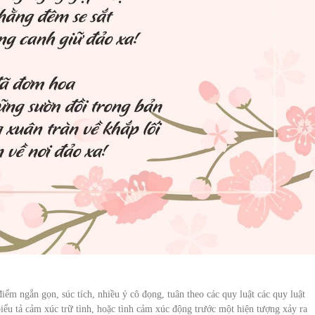
điểm ngắn gọn, súc tích, nhiều ý cô đọng, tuân theo các quy luật các quy luật
ểu tả cảm xúc trữ tình, hoặc tình cảm xúc động trước một hiện tượng xảy ra