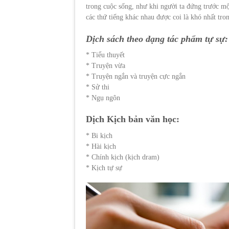
trong cuộc sống, như khi người ta đứng trước m
các thứ tiếng khác nhau được coi là khó nhất tron
Dịch sách theo dạng tác phẩm tự sự:
* Tiểu thuyết
* Truyện vừa
* Truyện ngắn và truyện cực ngắn
* Sử thi
* Ngụ ngôn
Dịch
K
ịch
bản văn học:
* Bi kịch
* Hài kịch
* Chính kịch (kịch dram)
* Kịch tự sự