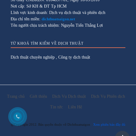
Nơi cấp: Sở KH & ĐT Tp HCM
Lĩnh vực kinh doanh: Dịch vụ dịch thuật và phiên dịch
Địa chỉ tên miền:
dichthuatsaigon.net
Tên người chịu trách nhiệm: Nguyễn Tiến Thắng Lợi
TỪ KHOÁ TÌM KIẾM VỀ DỊCH THUẬT
Dịch thuật chuyên nghiệp
,
Công ty dịch thuật
Trang chủ
Giới thiệu
Dịch Vụ Dịch thuật
Dịch Vụ Phiên dịch
Tin tức
Liên Hệ
@Copyright 2012. Bản quyền thuộc về Dichthuatsaigon
Xem phiên bản đầy đủ