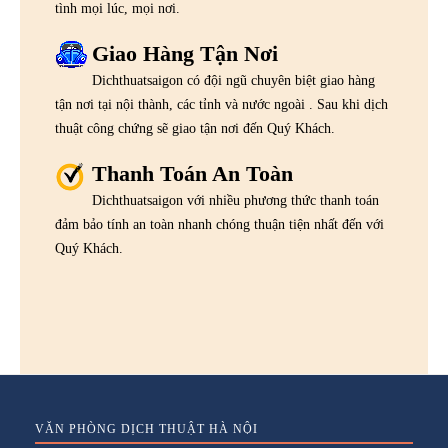
tình mọi lúc, mọi nơi.
Giao Hàng Tận Nơi
Dichthuatsaigon có đội ngũ chuyên biệt giao hàng
tận nơi tại nội thành, các tỉnh và nước ngoài . Sau khi dịch
thuật công chứng sẽ giao tận nơi đến Quý Khách.
Thanh Toán An Toàn
Dichthuatsaigon với nhiều phương thức thanh toán
đảm bảo tính an toàn nhanh chóng thuận tiện nhất đến với
Quý Khách.
VĂN PHÒNG DỊCH THUẬT HÀ NỘI