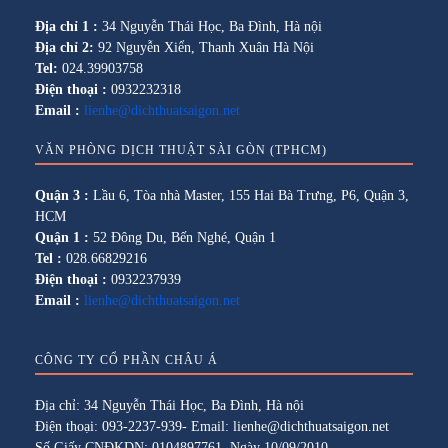
Địa chỉ 1 :
34 Nguyễn Thái Học, Ba Đình, Hà nội
Địa chỉ 2:
92 Nguyễn Xiển, Thanh Xuân Hà Nội
Tel:
024.39903758
Điện thoại :
0932232318
Email :
lienhe@dichthuatsaigon.net
VĂN PHÒNG DỊCH THUẬT SÀI GÒN (TPHCM)
Quận 3 :
Lầu 6, Tòa nhà Master, 155 Hai Bà Trưng, P6, Quận 3,
HCM
Quận 1 :
52 Đông Du, Bến Nghé, Quận 1
Tel :
028.66829216
Điện thoại :
0932237939
Email :
lienhe@dichthuatsaigon.net
CÔNG TY CỔ PHẦN CHÂU Á
Địa chỉ: 34 Nguyễn Thái Học, Ba Đình, Hà nội
Điện thoại: 093-2237-939- Email: lienhe@dichthuatsaigon.net
Số Giấy CNĐKDN: 0104897761, Ngày 10/09/2010