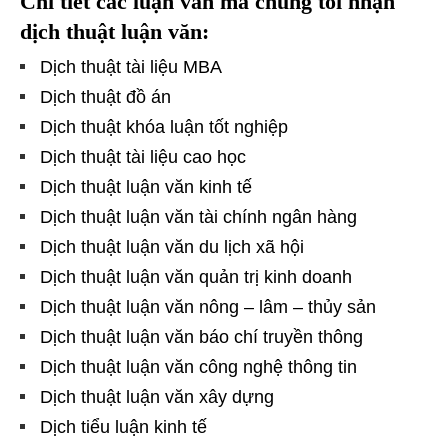
Chi tiết các luận văn mà chúng tôi nhận
dịch thuật luận văn:
Dịch thuật tài liệu MBA
Dịch thuật đồ án
Dịch thuật khóa luận tốt nghiệp
Dịch thuật tài liệu cao học
Dịch thuật luận văn kinh tế
Dịch thuật luận văn tài chính ngân hàng
Dịch thuật luận văn du lịch xã hội
Dịch thuật luận văn quản trị kinh doanh
Dịch thuật luận văn nông – lâm – thủy sản
Dịch thuật luận văn báo chí truyền thông
Dịch thuật luận văn công nghệ thông tin
Dịch thuật luận văn xây dựng
Dịch tiểu luận kinh tế