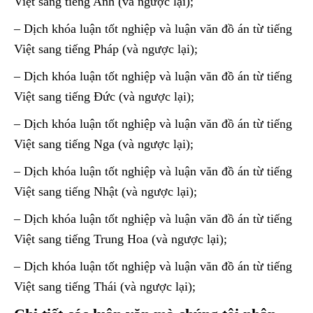
Việt sang tiếng Anh (và ngược lại);
– Dịch khóa luận tốt nghiệp và luận văn đồ án từ tiếng
Việt sang tiếng Pháp (và ngược lại);
– Dịch khóa luận tốt nghiệp và luận văn đồ án từ tiếng
Việt sang tiếng Đức (và ngược lại);
– Dịch khóa luận tốt nghiệp và luận văn đồ án từ tiếng
Việt sang tiếng Nga (và ngược lại);
– Dịch khóa luận tốt nghiệp và luận văn đồ án từ tiếng
Việt sang tiếng Nhật (và ngược lại);
– Dịch khóa luận tốt nghiệp và luận văn đồ án từ tiếng
Việt sang tiếng Trung Hoa (và ngược lại);
– Dịch khóa luận tốt nghiệp và luận văn đồ án từ tiếng
Việt sang tiếng Thái (và ngược lại);