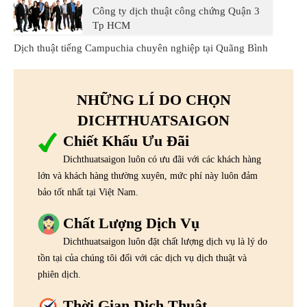
Công ty dịch thuật công chứng Quận 3
Tp HCM
Dịch thuật tiếng Campuchia chuyên nghiệp tại Quãng Bình
NHỮNG LÍ DO CHỌN
DICHTHUATSAIGON
Chiết Khấu Ưu Đãi
Dichthuatsaigon luôn có ưu đãi với các khách hàng
lớn và khách hàng thường xuyên, mức phí này luôn đảm
bảo tốt nhất tại Việt Nam.
Chất Lượng Dịch Vụ
Dichthuatsaigon luôn đặt chất lượng dịch vụ là lý do
tồn tại của chúng tôi đối với các dịch vụ dịch thuật và
phiên dịch.
Thời Gian Dịch Thuật