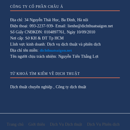
CÔNG TY CỔ PHẦN CHÂU Á
Địa chỉ: 34 Nguyễn Thái Học, Ba Đình, Hà nội
Điện thoại: 093-2237-939- Email: lienhe@dichthuatsaigon.net
Số Giấy CNĐKDN: 0104897761, Ngày 10/09/2010
Nơi cấp: Sở KH & ĐT Tp HCM
Lĩnh vực kinh doanh: Dịch vụ dịch thuật và phiên dịch
Địa chỉ tên miền:
dichthuatsaigon.net
Tên người chịu trách nhiệm: Nguyễn Tiến Thắng Lợi
TỪ KHOÁ TÌM KIẾM VỀ DỊCH THUẬT
Dịch thuật chuyên nghiệp
,
Công ty dịch thuật
Trang chủ
Giới thiệu
Dịch Vụ Dịch thuật
Dịch Vụ Phiên dịch