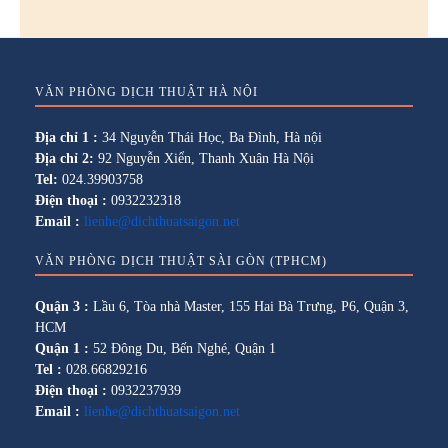
VĂN PHÒNG DỊCH THUẬT HÀ NỘI
Địa chỉ 1 :
34 Nguyễn Thái Học, Ba Đình, Hà nội
Địa chỉ 2:
92 Nguyễn Xiển, Thanh Xuân Hà Nội
Tel:
024.39903758
Điện thoại :
0932232318
Email :
lienhe@dichthuatsaigon.net
VĂN PHÒNG DỊCH THUẬT SÀI GÒN (TPHCM)
Quận 3 :
Lầu 6, Tòa nhà Master, 155 Hai Bà Trưng, P6, Quận 3,
HCM
Quận 1 :
52 Đông Du, Bến Nghé, Quận 1
Tel :
028.66829216
Điện thoại :
0932237939
Email :
lienhe@dichthuatsaigon.net