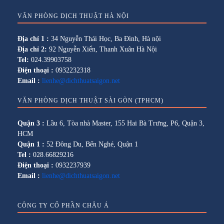
VĂN PHÒNG DỊCH THUẬT HÀ NỘI
Địa chỉ 1 :
34 Nguyễn Thái Học, Ba Đình, Hà nội
Địa chỉ 2:
92 Nguyễn Xiển, Thanh Xuân Hà Nội
Tel:
024.39903758
Điện thoại :
0932232318
Email :
lienhe@dichthuatsaigon.net
VĂN PHÒNG DỊCH THUẬT SÀI GÒN (TPHCM)
Quận 3 :
Lầu 6, Tòa nhà Master, 155 Hai Bà Trưng, P6, Quận 3,
HCM
Quận 1 :
52 Đông Du, Bến Nghé, Quận 1
Tel :
028.66829216
Điện thoại :
0932237939
Email :
lienhe@dichthuatsaigon.net
CÔNG TY CỔ PHẦN CHÂU Á