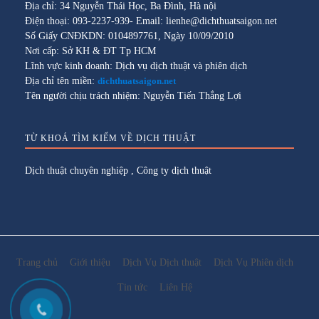
Địa chỉ: 34 Nguyễn Thái Học, Ba Đình, Hà nội
Điện thoại: 093-2237-939- Email: lienhe@dichthuatsaigon.net
Số Giấy CNĐKDN: 0104897761, Ngày 10/09/2010
Nơi cấp: Sở KH & ĐT Tp HCM
Lĩnh vực kinh doanh: Dịch vụ dịch thuật và phiên dịch
Địa chỉ tên miền:
dichthuatsaigon.net
Tên người chịu trách nhiệm: Nguyễn Tiến Thắng Lợi
TỪ KHOÁ TÌM KIẾM VỀ DỊCH THUẬT
Dịch thuật chuyên nghiệp
,
Công ty dịch thuật
Trang chủ
Giới thiệu
Dịch Vụ Dịch thuật
Dịch Vụ Phiên dịch
Tin tức
Liên Hệ