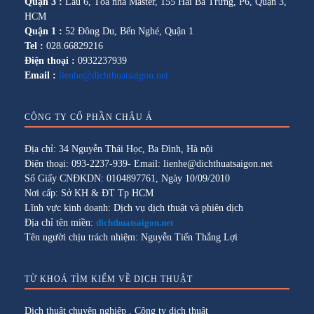
Quận 3 :
Lầu 6, Tòa nhà Master, 155 Hai Bà Trưng, P6, Quận 3,
HCM
Quận 1 :
52 Đông Du, Bến Nghé, Quận 1
Tel :
028.66829216
Điện thoại :
0932237939
Email :
lienhe@dichthuatsaigon.net
CÔNG TY CỔ PHẦN CHÂU Á
Địa chỉ: 34 Nguyễn Thái Học, Ba Đình, Hà nội
Điện thoại: 093-2237-939- Email: lienhe@dichthuatsaigon.net
Số Giấy CNĐKDN: 0104897761, Ngày 10/09/2010
Nơi cấp: Sở KH & ĐT Tp HCM
Lĩnh vực kinh doanh: Dịch vụ dịch thuật và phiên dịch
Địa chỉ tên miền:
dichthuatsaigon.net
Tên người chịu trách nhiệm: Nguyễn Tiến Thắng Lợi
TỪ KHOÁ TÌM KIẾM VỀ DỊCH THUẬT
Dịch thuật chuyên nghiệp
,
Công ty dịch thuật