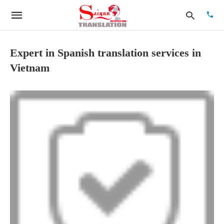
Expert in Spanish translation services in
Vietnam
Type
your
searc
quer
and
hit
enter: