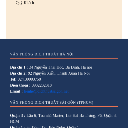
Quý Khách.
VĂN PHÒNG DỊCH THUẬT HÀ NỘI
Địa chỉ 1 :
34 Nguyễn Thái Học, Ba Đình, Hà nội
Địa chỉ 2:
92 Nguyễn Xiển, Thanh Xuân Hà Nội
Tel:
024.39903758
Điện thoại :
0932232318
Email :
lienhe@dichthuatsaigon.net
VĂN PHÒNG DỊCH THUẬT SÀI GÒN (TPHCM)
Quận 3 :
Lầu 6, Tòa nhà Master, 155 Hai Bà Trưng, P6, Quận 3,
HCM
Quận 1 :
52 Đông Du, Bến Nghé, Quận 1