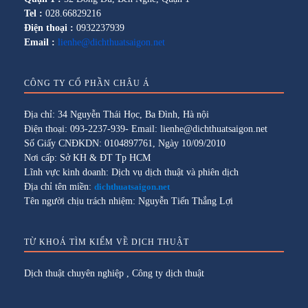
Tel :
028.66829216
Điện thoại :
0932237939
Email :
lienhe@dichthuatsaigon.net
CÔNG TY CỔ PHẦN CHÂU Á
Địa chỉ: 34 Nguyễn Thái Học, Ba Đình, Hà nội
Điện thoại: 093-2237-939- Email: lienhe@dichthuatsaigon.net
Số Giấy CNĐKDN: 0104897761, Ngày 10/09/2010
Nơi cấp: Sở KH & ĐT Tp HCM
Lĩnh vực kinh doanh: Dịch vụ dịch thuật và phiên dịch
Địa chỉ tên miền:
dichthuatsaigon.net
Tên người chịu trách nhiệm: Nguyễn Tiến Thắng Lợi
TỪ KHOÁ TÌM KIẾM VỀ DỊCH THUẬT
Dịch thuật chuyên nghiệp
,
Công ty dịch thuật