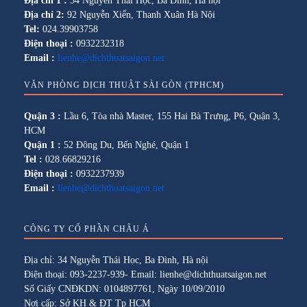
Địa chỉ 1 :
34 Nguyễn Thái Học, Ba Đình, Hà nội
Địa chỉ 2:
92 Nguyễn Xiển, Thanh Xuân Hà Nội
Tel:
024.39903758
Điện thoại :
0932232318
Email :
lienhe@dichthuatsaigon.net
VĂN PHÒNG DỊCH THUẬT SÀI GÒN (TPHCM)
Quận 3 :
Lầu 6, Tòa nhà Master, 155 Hai Bà Trưng, P6, Quận 3,
HCM
Quận 1 :
52 Đông Du, Bến Nghé, Quận 1
Tel :
028.66829216
Điện thoại :
0932237939
Email :
lienhe@dichthuatsaigon.net
CÔNG TY CỔ PHẦN CHÂU Á
Địa chỉ: 34 Nguyễn Thái Học, Ba Đình, Hà nội
Điện thoại: 093-2237-939- Email: lienhe@dichthuatsaigon.net
Số Giấy CNĐKDN: 0104897761, Ngày 10/09/2010
Nơi cấp: Sở KH & ĐT Tp HCM