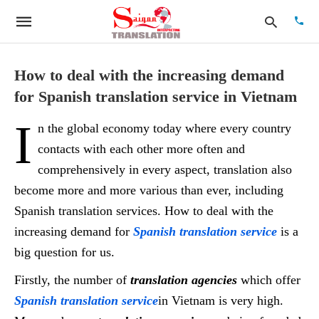
How to deal with the increasing demand
for Spanish translation service in Vietnam
Type
I
your
n the global economy today where every country
searc
quer
contacts with each other more often and
and
comprehensively in every aspect, translation also
hit
enter:
become more and more various than ever, including
Spanish translation services. How to deal with the
increasing demand for
Spanish translation service
is a
big question for us.
Firstly, the number of
translation agencies
which offer
Spanish translation service
in Vietnam is very high.