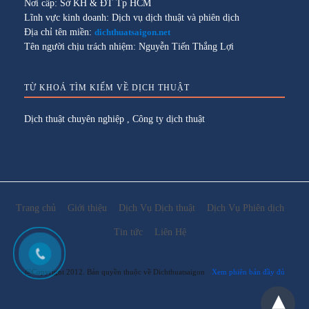
Nơi cấp: Sở KH & ĐT Tp HCM
Lĩnh vực kinh doanh: Dịch vụ dịch thuật và phiên dịch
Địa chỉ tên miền:
dichthuatsaigon.net
Tên người chịu trách nhiệm: Nguyễn Tiến Thắng Lợi
TỪ KHOÁ TÌM KIẾM VỀ DỊCH THUẬT
Dịch thuật chuyên nghiệp
,
Công ty dịch thuật
Trang chủ
Giới thiệu
Dịch Vụ Dịch thuật
Dịch Vụ Phiên dịch
Tin tức
Liên Hệ
@Copyright 2012. Bản quyền thuộc về Dichthuatsaigon
Xem phiên bản đầy đủ