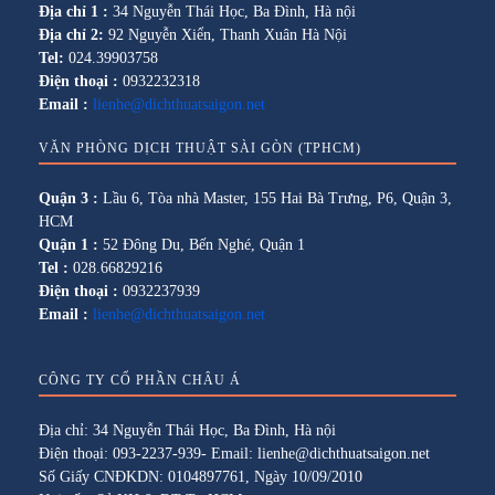
Địa chỉ 1 :
34 Nguyễn Thái Học, Ba Đình, Hà nội
Địa chỉ 2:
92 Nguyễn Xiển, Thanh Xuân Hà Nội
Tel:
024.39903758
Điện thoại :
0932232318
Email :
lienhe@dichthuatsaigon.net
VĂN PHÒNG DỊCH THUẬT SÀI GÒN (TPHCM)
Quận 3 :
Lầu 6, Tòa nhà Master, 155 Hai Bà Trưng, P6, Quận 3,
HCM
Quận 1 :
52 Đông Du, Bến Nghé, Quận 1
Tel :
028.66829216
Điện thoại :
0932237939
Email :
lienhe@dichthuatsaigon.net
CÔNG TY CỔ PHẦN CHÂU Á
Địa chỉ: 34 Nguyễn Thái Học, Ba Đình, Hà nội
Điện thoại: 093-2237-939- Email: lienhe@dichthuatsaigon.net
Số Giấy CNĐKDN: 0104897761, Ngày 10/09/2010