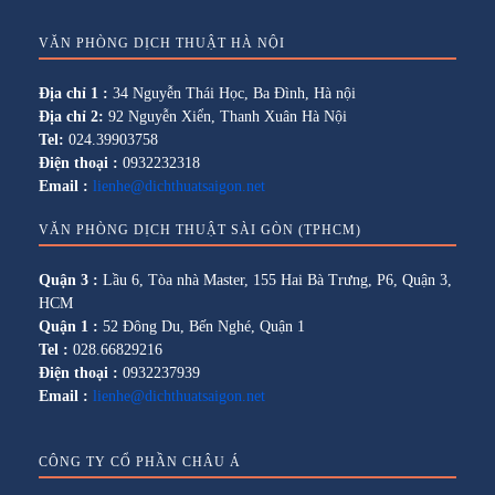
VĂN PHÒNG DỊCH THUẬT HÀ NỘI
Địa chỉ 1 :
34 Nguyễn Thái Học, Ba Đình, Hà nội
Địa chỉ 2:
92 Nguyễn Xiển, Thanh Xuân Hà Nội
Tel:
024.39903758
Điện thoại :
0932232318
Email :
lienhe@dichthuatsaigon.net
VĂN PHÒNG DỊCH THUẬT SÀI GÒN (TPHCM)
Quận 3 :
Lầu 6, Tòa nhà Master, 155 Hai Bà Trưng, P6, Quận 3,
HCM
Quận 1 :
52 Đông Du, Bến Nghé, Quận 1
Tel :
028.66829216
Điện thoại :
0932237939
Email :
lienhe@dichthuatsaigon.net
CÔNG TY CỔ PHẦN CHÂU Á