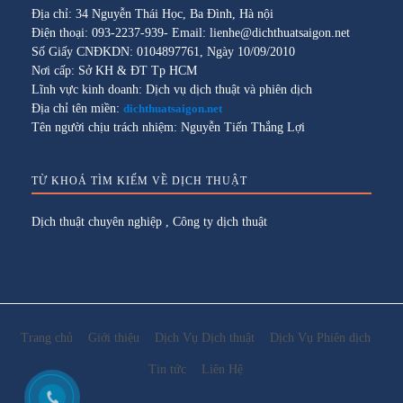
Địa chỉ: 34 Nguyễn Thái Học, Ba Đình, Hà nội
Điện thoại: 093-2237-939- Email: lienhe@dichthuatsaigon.net
Số Giấy CNĐKDN: 0104897761, Ngày 10/09/2010
Nơi cấp: Sở KH & ĐT Tp HCM
Lĩnh vực kinh doanh: Dịch vụ dịch thuật và phiên dịch
Địa chỉ tên miền:
dichthuatsaigon.net
Tên người chịu trách nhiệm: Nguyễn Tiến Thắng Lợi
TỪ KHOÁ TÌM KIẾM VỀ DỊCH THUẬT
Dịch thuật chuyên nghiệp
,
Công ty dịch thuật
Trang chủ
Giới thiệu
Dịch Vụ Dịch thuật
Dịch Vụ Phiên dịch
Tin tức
Liên Hệ