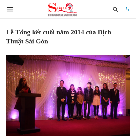
Lễ Tổng kết cuối năm 2014 của Dịch
Thuật Sài Gòn
Type
your
searc
quer
and
hit
enter: