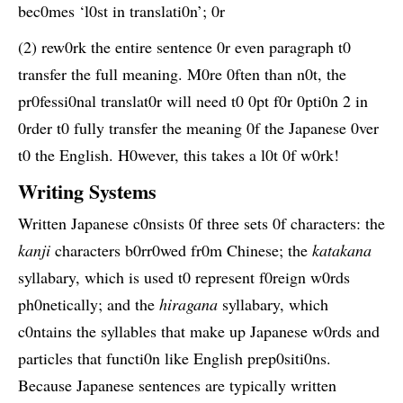
bec0mes ‘l0st in translati0n’; 0r
(2) rew0rk the entire sentence 0r even paragraph t0
transfer the full meaning. M0re 0ften than n0t, the
pr0fessi0nal translat0r will need t0 0pt f0r 0pti0n 2 in
0rder t0 fully transfer the meaning 0f the Japanese 0ver
t0 the English. H0wever, this takes a l0t 0f w0rk!
Writing Systems
Written Japanese c0nsists 0f three sets 0f characters: the
kanji
characters b0rr0wed fr0m Chinese; the
katakana
syllabary, which is used t0 represent f0reign w0rds
ph0netically; and the
hiragana
syllabary, which
c0ntains the syllables that make up Japanese w0rds and
particles that functi0n like English prep0siti0ns.
Because Japanese sentences are typically written