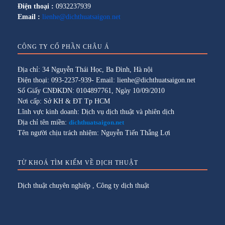
Điện thoại :
0932237939
Email :
lienhe@dichthuatsaigon.net
CÔNG TY CỔ PHẦN CHÂU Á
Địa chỉ: 34 Nguyễn Thái Học, Ba Đình, Hà nội
Điện thoại: 093-2237-939- Email: lienhe@dichthuatsaigon.net
Số Giấy CNĐKDN: 0104897761, Ngày 10/09/2010
Nơi cấp: Sở KH & ĐT Tp HCM
Lĩnh vực kinh doanh: Dịch vụ dịch thuật và phiên dịch
Địa chỉ tên miền:
dichthuatsaigon.net
Tên người chịu trách nhiệm: Nguyễn Tiến Thắng Lợi
TỪ KHOÁ TÌM KIẾM VỀ DỊCH THUẬT
Dịch thuật chuyên nghiệp
,
Công ty dịch thuật