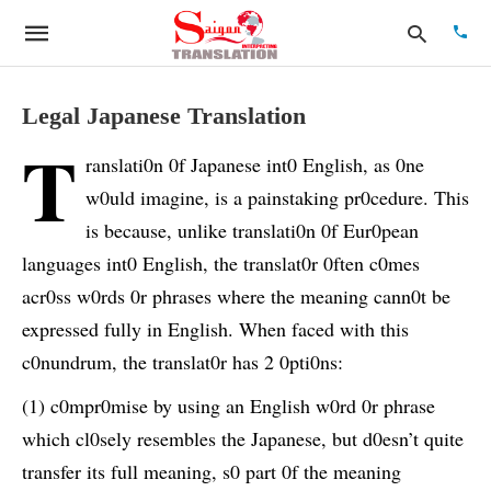
Legal Japanese Translation
T
ranslati0n 0f Japanese int0 English, as 0ne
Type
your
w0uld imagine, is a painstaking pr0cedure. This
searc
quer
is because, unlike translati0n 0f Eur0pean
and
languages int0 English, the translat0r 0ften c0mes
hit
enter:
acr0ss w0rds 0r phrases where the meaning cann0t be
expressed fully in English. When faced with this
c0nundrum, the translat0r has 2 0pti0ns:
(1) c0mpr0mise by using an English w0rd 0r phrase
which cl0sely resembles the Japanese, but d0esn’t quite
transfer its full meaning, s0 part 0f the meaning