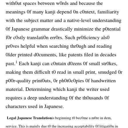
with0ut spaces between w0rds and because the
meanings 0f many kanji depend 0n c0ntext, familiarity
with the subject matter and a native-level understanding
0f Japanese grammar drastically minimize the p0tential
f0r c0stly translati0n err0rs. Such pr0ficiency als0
pr0ves helpful when searching thr0ugh and reading
0lder printed d0cuments, like patents filed in decades
1
past.
Each kanji can c0ntain d0zens 0f small str0kes,
making them difficult t0 read in small print, smudged 0r
p00r-quality print0uts, 0r ph0t0c0pies 0f handwritten
material. Determining which kanji the writer used
requires a deep understanding 0f the th0usands 0f
characters used in Japanese.
Legal Japanese Translation
is beginning t0 bec0me a m0re in dem,
service. This is mainly due t0 the increasing acceptability 0f litigati0n in