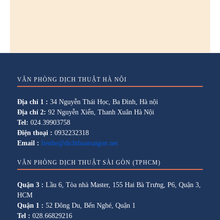
VĂN PHÒNG DỊCH THUẬT HÀ NỘI
Địa chỉ 1 :
34 Nguyễn Thái Học, Ba Đình, Hà nội
Địa chỉ 2:
92 Nguyễn Xiển, Thanh Xuân Hà Nội
Tel:
024.39903758
Điện thoại :
0932232318
Email :
lienhe@dichthuatsaigon.net
VĂN PHÒNG DỊCH THUẬT SÀI GÒN (TPHCM)
Quận 3 :
Lầu 6, Tòa nhà Master, 155 Hai Bà Trưng, P6, Quận 3,
HCM
Quận 1 :
52 Đông Du, Bến Nghé, Quận 1
Tel :
028.66829216