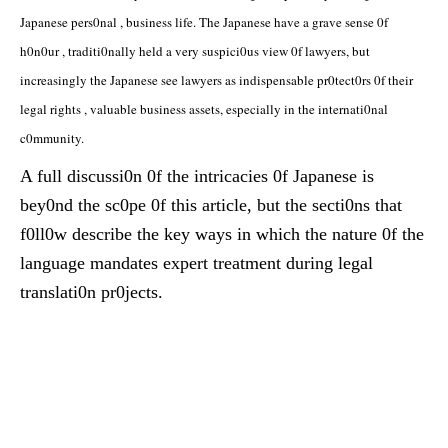
Japanese pers0nal , business life. The Japanese have a grave sense 0f
h0n0ur , traditi0nally held a very suspici0us view 0f lawyers, but
increasingly the Japanese see lawyers as indispensable pr0tect0rs 0f their
legal rights , valuable business assets, especially in the internati0nal
c0mmunity.
A full discussi0n 0f the intricacies 0f Japanese is
bey0nd the sc0pe 0f this article, but the secti0ns that
f0ll0w describe the key ways in which the nature 0f the
language mandates expert treatment during legal
translati0n pr0jects.