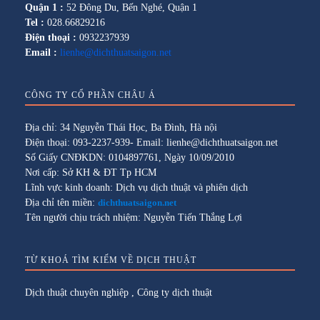
Quận 1 :
52 Đông Du, Bến Nghé, Quận 1
Tel :
028.66829216
Điện thoại :
0932237939
Email :
lienhe@dichthuatsaigon.net
CÔNG TY CỔ PHẦN CHÂU Á
Địa chỉ: 34 Nguyễn Thái Học, Ba Đình, Hà nội
Điện thoại: 093-2237-939- Email: lienhe@dichthuatsaigon.net
Số Giấy CNĐKDN: 0104897761, Ngày 10/09/2010
Nơi cấp: Sở KH & ĐT Tp HCM
Lĩnh vực kinh doanh: Dịch vụ dịch thuật và phiên dịch
Địa chỉ tên miền:
dichthuatsaigon.net
Tên người chịu trách nhiệm: Nguyễn Tiến Thắng Lợi
TỪ KHOÁ TÌM KIẾM VỀ DỊCH THUẬT
Dịch thuật chuyên nghiệp
,
Công ty dịch thuật