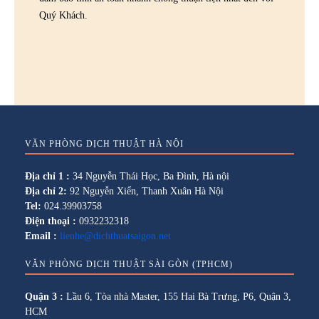
Quý Khách.
VĂN PHÒNG DỊCH THUẬT HÀ NỘI
Địa chỉ 1 :
34 Nguyễn Thái Học, Ba Đình, Hà nội
Địa chỉ 2:
92 Nguyễn Xiển, Thanh Xuân Hà Nội
Tel:
024.39903758
Điện thoại :
0932232318
Email :
lienhe@dichthuatsaigon.net
VĂN PHÒNG DỊCH THUẬT SÀI GÒN (TPHCM)
Quận 3 :
Lầu 6, Tòa nhà Master, 155 Hai Bà Trưng, P6, Quận 3,
HCM