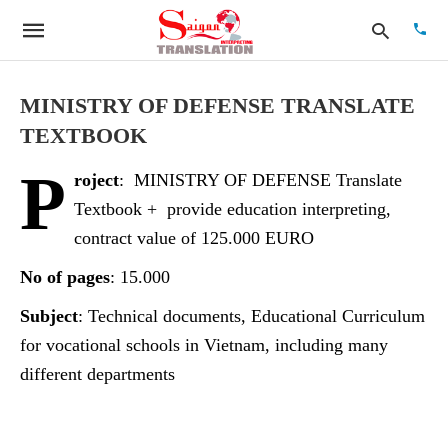
MINISTRY OF DEFENSE TRANSLATE
TEXTBOOK
Type
P
your
roject
: MINISTRY OF DEFENSE Translate
searc
quer
Textbook + provide education interpreting,
and
contract value of 125.000 EURO
hit
enter:
No of pages
: 15.000
Subject
: Technical documents, Educational Curriculum
for vocational schools in Vietnam, including many
different departments