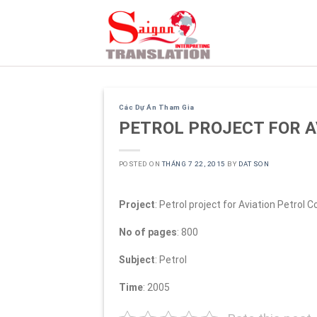
Skip
to
content
Các Dự Án Tham Gia
PETROL PROJECT FOR 
POSTED ON
THÁNG 7 22, 2015
BY
DAT SON
Project
: Petrol project for Aviation Petrol
No of pages
: 800
Subject
: Petrol
Time
: 2005