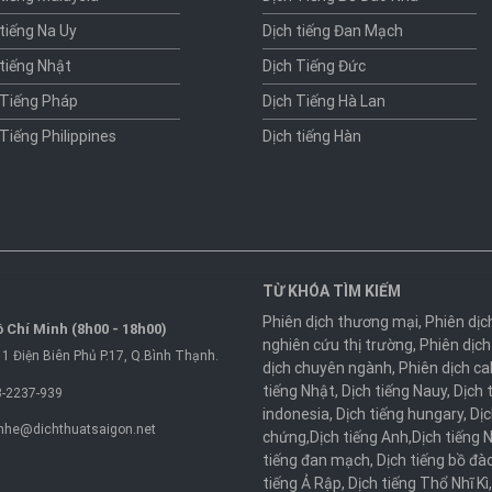
 tiếng Na Uy
Dịch tiếng Đan Mạch
 tiếng Nhật
Dịch Tiếng Đức
 Tiếng Pháp
Dịch Tiếng Hà Lan
 Tiếng Philippines
Dịch tiếng Hàn
TỪ KHÓA TÌM KIẾM
Phiên dịch thương mại
,
Phiên dịc
 Chí Minh (8h00 - 18h00)
nghiên cứu thị trường
,
Phiên dịch
1 Điện Biên Phủ P.17, Q.Bình Thạnh.
dịch chuyên ngành
,
Phiên dịch ca
tiếng Nhật
,
Dịch tiếng Nauy
,
Dịch 
-2237-939
indonesia
,
Dịch tiếng hungary
,
Dịc
nhe@dichthuatsaigon.net
chứng
,
Dịch tiếng Anh
,
Dịch tiếng 
tiếng đan mạch
,
Dịch tiếng bồ đà
tiếng Ả Rập
,
Dịch tiếng Thổ Nhĩ Kì