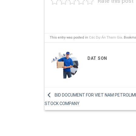
Rate this post
This entry was posted in
Các Dự Án Tham Gia
. Bookm
DAT SON
BID DOCUMENT FOR VIET NAM PETROLIM
STOCK COMPANY