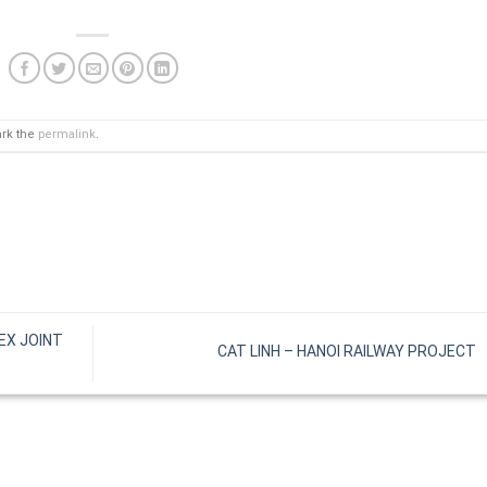
ark the
permalink
.
EX JOINT
CAT LINH – HANOI RAILWAY PROJECT