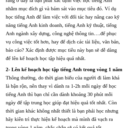
ràng ở đây là bạn phải xác định việc học tiếng Anh
nhằm mục đích gì và bám sát vào mục tiêu đó. Ví dụ
học tiếng Anh để làm việc với đối tác hay nâng cao kỹ
năng tiếng Anh kinh doanh, tiếng Anh kỹ thuật, tiếng
Anh ngành xây dựng, công nghệ thông tin….để phục
vụ công việc tốt hơn, hay để dịch các tài liệu, văn bản,
báo cáo? Xác định được mục tiêu này bạn sẽ dễ dàng
để lên kế hoạch học tập hiệu quả nhất.
2- Lên kế hoạch học tập tiếng Anh trong vòng 1 năm
Thông thường, do thời gian biểu của người đi làm khá
là bận rộn, nên thay vì dành ra 1-2h mỗi ngày để học
tiếng Anh thì bạn chỉ cần dành khoảng 30 phút mỗi
ngày để tập trung học giúp đạt hiệu quả tốt nhất. Còn
thời gian khác không nhất thiết là bạn phải học nhưng
hãy kiên trì thực hiện kế hoạch mà mình đã vạch ra
trong vòng 1 năm, chắc chắn sẽ có kết quả tốt.