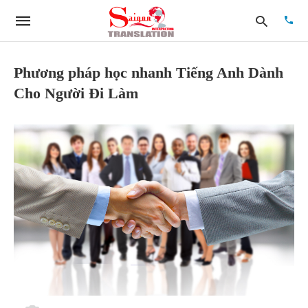
Phương pháp học nhanh Tiếng Anh Dành
Cho Người Đi Làm
Type
your
searc
quer
and
hit
enter: