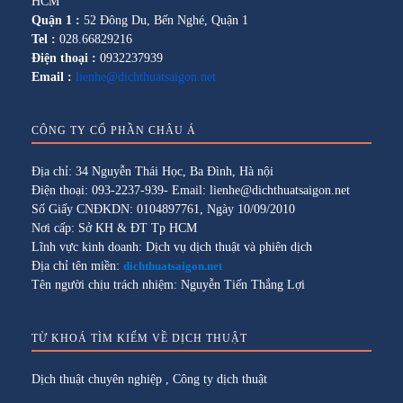
HCM
Quận 1 :
52 Đông Du, Bến Nghé, Quận 1
Tel :
028.66829216
Điện thoại :
0932237939
Email :
lienhe@dichthuatsaigon.net
CÔNG TY CỔ PHẦN CHÂU Á
Địa chỉ: 34 Nguyễn Thái Học, Ba Đình, Hà nội
Điện thoại: 093-2237-939- Email: lienhe@dichthuatsaigon.net
Số Giấy CNĐKDN: 0104897761, Ngày 10/09/2010
Nơi cấp: Sở KH & ĐT Tp HCM
Lĩnh vực kinh doanh: Dịch vụ dịch thuật và phiên dịch
Địa chỉ tên miền:
dichthuatsaigon.net
Tên người chịu trách nhiệm: Nguyễn Tiến Thắng Lợi
TỪ KHOÁ TÌM KIẾM VỀ DỊCH THUẬT
Dịch thuật chuyên nghiệp
,
Công ty dịch thuật