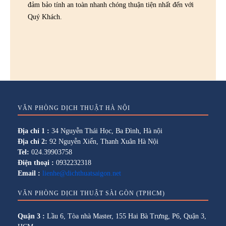
đảm bảo tính an toàn nhanh chóng thuận tiện nhất đến với
Quý Khách.
VĂN PHÒNG DỊCH THUẬT HÀ NỘI
Địa chỉ 1 :
34 Nguyễn Thái Học, Ba Đình, Hà nội
Địa chỉ 2:
92 Nguyễn Xiển, Thanh Xuân Hà Nội
Tel:
024.39903758
Điện thoại :
0932232318
Email :
lienhe@dichthuatsaigon.net
VĂN PHÒNG DỊCH THUẬT SÀI GÒN (TPHCM)
Quận 3 :
Lầu 6, Tòa nhà Master, 155 Hai Bà Trưng, P6, Quận 3,