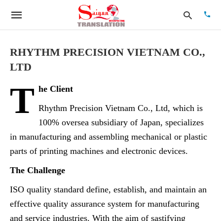
RHYTHM PRECISION VIETNAM CO.,
LTD
Type
T
your
he Client
searc
quer
Rhythm Precision Vietnam Co., Ltd, which is
and
hit
100% oversea subsidiary of Japan, specializes
enter:
in manufacturing and assembling mechanical or plastic
parts of printing machines and electronic devices.
The Challenge
ISO quality standard define, establish, and maintain an
effective quality assurance system for manufacturing
and service industries. With the aim of sastifying