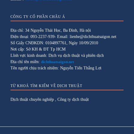
CÔNG TY CỔ PHẦN CHÂU Á
Địa chỉ: 34 Nguyễn Thái Học, Ba Đình, Hà nội
Điện thoại: 093-2237-939- Email: lienhe@dichthuatsaigon.net
Số Giấy CNĐKDN: 0104897761, Ngày 10/09/2010
Nơi cấp: Sở KH & ĐT Tp HCM
Lĩnh vực kinh doanh: Dịch vụ dịch thuật và phiên dịch
Địa chỉ tên miền:
dichthuatsaigon.net
Tên người chịu trách nhiệm: Nguyễn Tiến Thắng Lợi
TỪ KHOÁ TÌM KIẾM VỀ DỊCH THUẬT
Dịch thuật chuyên nghiệp
,
Công ty dịch thuật