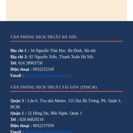
VĂN PHÒNG DỊCH THUẬT HÀ NỘI
Địa chỉ 1 :
34 Nguyễn Thái Học, Ba Đình, Hà nội
Địa chỉ 2:
92 Nguyễn Xiển, Thanh Xuân Hà Nội
Tel:
024.39903758
Điện thoại :
0932232318
Email :
lienhe@dichthuatsaigon.net
VĂN PHÒNG DỊCH THUẬT SÀI GÒN (TPHCM)
Quận 3 :
Lầu 6, Tòa nhà Master, 155 Hai Bà Trưng, P6, Quận 3,
HCM
Quận 1 :
52 Đông Du, Bến Nghé, Quận 1
Tel :
028.66829216
Điện thoại :
0932237939
Email :
lienhe@dichthuatsaigon.net