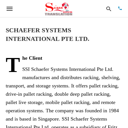
SCHAEFER SYSTEMS
INTERNATIONAL PTE LTD.
Type
your
searc
T
he Client
quer
and
hit
SSI Schaefer Systems International Pte Ltd.
enter:
manufactures and distributes racking, shelving,
transport, and storage systems. It offers pallet racking,
drive-in pallet racking, double deep pallet racking,
pallet live storage, mobile pallet racking, and remote
operation systems. The company was founded in 1984
and is based in Singapore. SSI Schaefer Systems
International Pte Ltd. operates as a subsidiary of Fritz