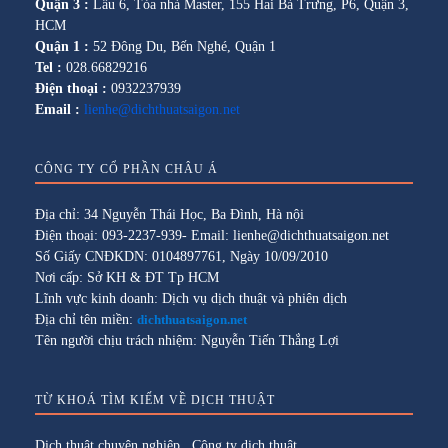
Quận 3 :
Lầu 6, Tòa nhà Master, 155 Hai Bà Trưng, P6, Quận 3,
HCM
Quận 1 :
52 Đông Du, Bến Nghé, Quận 1
Tel :
028.66829216
Điện thoại :
0932237939
Email :
lienhe@dichthuatsaigon.net
CÔNG TY CỔ PHẦN CHÂU Á
Địa chỉ: 34 Nguyễn Thái Học, Ba Đình, Hà nội
Điện thoại: 093-2237-939- Email: lienhe@dichthuatsaigon.net
Số Giấy CNĐKDN: 0104897761, Ngày 10/09/2010
Nơi cấp: Sở KH & ĐT Tp HCM
Lĩnh vực kinh doanh: Dịch vụ dịch thuật và phiên dịch
Địa chỉ tên miền:
dichthuatsaigon.net
Tên người chịu trách nhiệm: Nguyễn Tiến Thắng Lợi
TỪ KHOÁ TÌM KIẾM VỀ DỊCH THUẬT
Dịch thuật chuyên nghiệp
,
Công ty dịch thuật