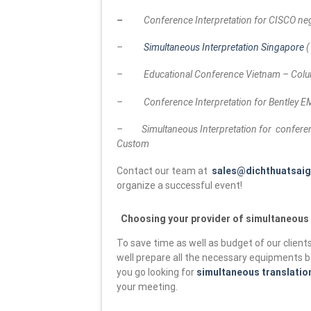
–
Conference Interpretation for CISCO ne
–
Simultaneous Interpretation Singapore
– Educational Conference Vietnam – Colu
– Conference Interpretation for Bentley EM
– Simultaneous Interpretation for conferen
Custom
Contact our team at
sales@dichthuatsaig
organize a successful event!
Choosing your provider of simultaneous i
To save time as well as budget of our client
well prepare all the necessary equipments
you go looking for
simultaneous translatio
your meeting.