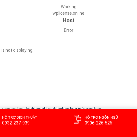
Working
wplicense.online
Host
Error
is not displaying.
t responding.
Additional troubleshooting information
.
HỖ TRỢ DỊCH THUẬT
HỖ TRỢ NGÔN NGỮ
0932-237-939
0906-226-526
CLICK TO REVEAL
7ebd696fdff1c6
•
Your IP:
•
Performance & 