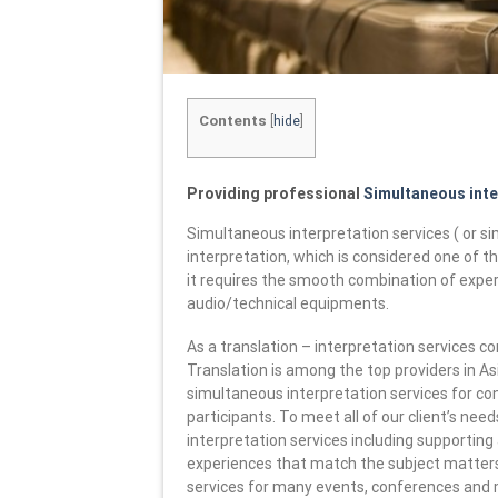
Contents
[
hide
]
Providing professional
Simultaneous inte
Simultaneous interpretation services ( or s
interpretation, which is considered one of t
it requires the smooth combination of expe
audio/technical equipments.
As a translation – interpretation services 
Translation is among the top providers in Asi
simultaneous interpretation services for co
participants. To meet all of our client’s ne
interpretation services including supportin
experiences that match the subject matters 
services for many events, conferences and m