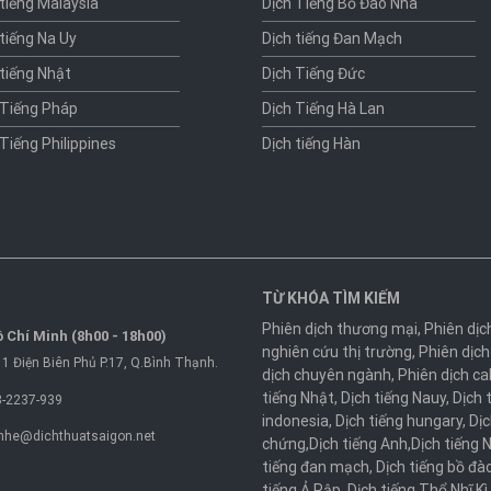
 tiếng Malaysia
Dịch Tiếng Bồ Đào Nha
 tiếng Na Uy
Dịch tiếng Đan Mạch
 tiếng Nhật
Dịch Tiếng Đức
 Tiếng Pháp
Dịch Tiếng Hà Lan
 Tiếng Philippines
Dịch tiếng Hàn
TỪ KHÓA TÌM KIẾM
Phiên dịch thương mại
,
Phiên dịc
 Chí Minh (8h00 - 18h00)
nghiên cứu thị trường
,
Phiên dịch
1 Điện Biên Phủ P.17, Q.Bình Thạnh.
dịch chuyên ngành
,
Phiên dịch ca
tiếng Nhật
,
Dịch tiếng Nauy
,
Dịch 
-2237-939
indonesia
,
Dịch tiếng hungary
,
Dịc
nhe@dichthuatsaigon.net
chứng
,
Dịch tiếng Anh
,
Dịch tiếng 
tiếng đan mạch
,
Dịch tiếng bồ đà
tiếng Ả Rập
,
Dịch tiếng Thổ Nhĩ Kì