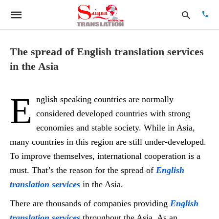
The spread of English translation services
in the Asia
Type
your
searc
E
nglish speaking countries are normally
quer
and
considered developed countries with strong
hit
enter:
economies and stable society. While in Asia,
many countries in this region are still under-developed.
To improve themselves, international cooperation is a
must. That’s the reason for the spread of
English
translation services
in the Asia.
There are thousands of companies providing
English
translation services
throughout the Asia. As an