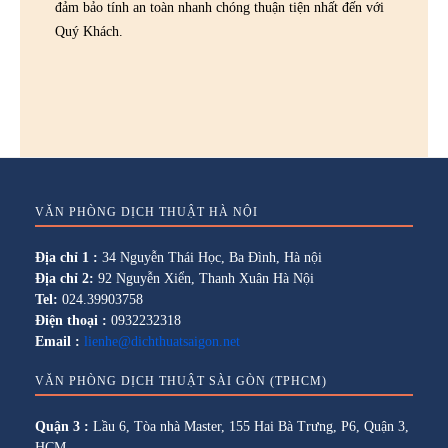
đảm bảo tính an toàn nhanh chóng thuận tiện nhất đến với
Quý Khách.
VĂN PHÒNG DỊCH THUẬT HÀ NỘI
Địa chỉ 1 :
34 Nguyễn Thái Học, Ba Đình, Hà nội
Địa chỉ 2:
92 Nguyễn Xiển, Thanh Xuân Hà Nội
Tel:
024.39903758
Điện thoại :
0932232318
Email :
lienhe@dichthuatsaigon.net
VĂN PHÒNG DỊCH THUẬT SÀI GÒN (TPHCM)
Quận 3 :
Lầu 6, Tòa nhà Master, 155 Hai Bà Trưng, P6, Quận 3,
HCM