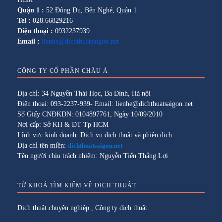
Quận 1 :
52 Đông Du, Bến Nghé, Quận 1
Tel :
028.66829216
Điện thoại :
0932237939
Email :
lienhe@dichthuatsaigon.net
CÔNG TY CỔ PHẦN CHÂU Á
Địa chỉ: 34 Nguyễn Thái Học, Ba Đình, Hà nội
Điện thoại: 093-2237-939- Email: lienhe@dichthuatsaigon.net
Số Giấy CNĐKDN: 0104897761, Ngày 10/09/2010
Nơi cấp: Sở KH & ĐT Tp HCM
Lĩnh vực kinh doanh: Dịch vụ dịch thuật và phiên dịch
Địa chỉ tên miền:
dichthuatsaigon.net
Tên người chịu trách nhiệm: Nguyễn Tiến Thắng Lợi
TỪ KHOÁ TÌM KIẾM VỀ DỊCH THUẬT
Dịch thuật chuyên nghiệp
,
Công ty dịch thuật