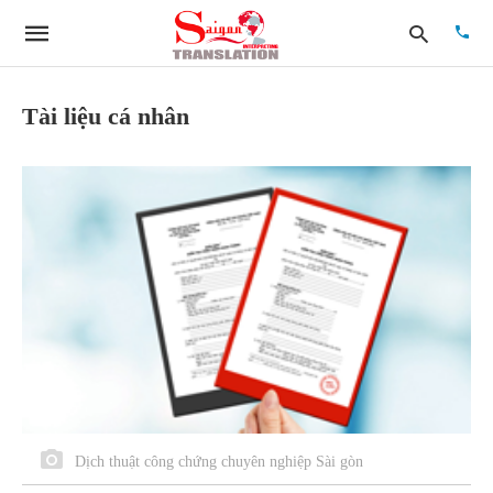
Tài liệu cá nhân
Type
your
searc
quer
and
hit
enter:
Dịch thuật công chứng chuyên nghiệp Sài gòn