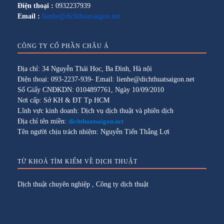
Điện thoại :
0932237939
Email :
lienhe@dichthuatsaigon.net
CÔNG TY CỔ PHẦN CHÂU Á
Địa chỉ: 34 Nguyễn Thái Học, Ba Đình, Hà nội
Điện thoại: 093-2237-939- Email: lienhe@dichthuatsaigon.net
Số Giấy CNĐKDN: 0104897761, Ngày 10/09/2010
Nơi cấp: Sở KH & ĐT Tp HCM
Lĩnh vực kinh doanh: Dịch vụ dịch thuật và phiên dịch
Địa chỉ tên miền:
dichthuatsaigon.net
Tên người chịu trách nhiệm: Nguyễn Tiến Thắng Lợi
TỪ KHOÁ TÌM KIẾM VỀ DỊCH THUẬT
Dịch thuật chuyên nghiệp
,
Công ty dịch thuật