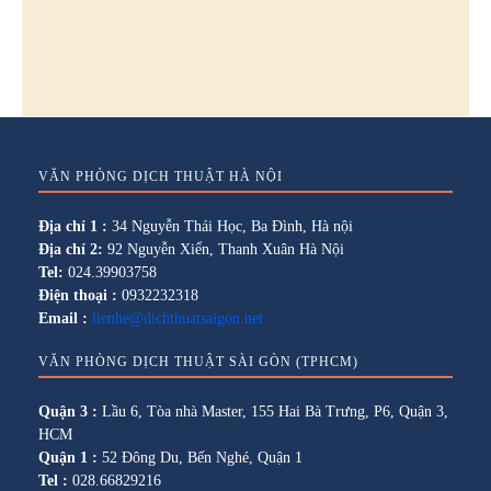
VĂN PHÒNG DỊCH THUẬT HÀ NỘI
Địa chỉ 1 :
34 Nguyễn Thái Học, Ba Đình, Hà nội
Địa chỉ 2:
92 Nguyễn Xiển, Thanh Xuân Hà Nội
Tel:
024.39903758
Điện thoại :
0932232318
Email :
lienhe@dichthuatsaigon.net
VĂN PHÒNG DỊCH THUẬT SÀI GÒN (TPHCM)
Quận 3 :
Lầu 6, Tòa nhà Master, 155 Hai Bà Trưng, P6, Quận 3,
HCM
Quận 1 :
52 Đông Du, Bến Nghé, Quận 1
Tel :
028.66829216