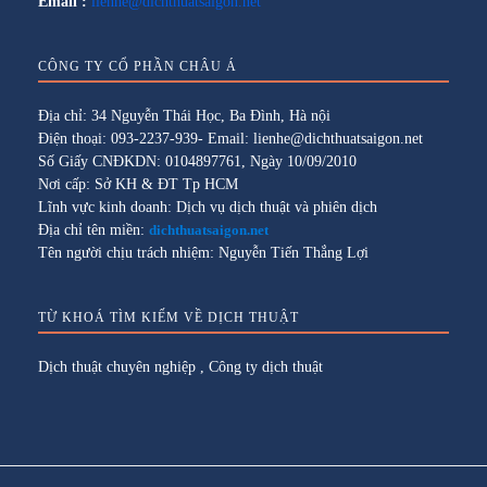
Email :
lienhe@dichthuatsaigon.net
CÔNG TY CỔ PHẦN CHÂU Á
Địa chỉ: 34 Nguyễn Thái Học, Ba Đình, Hà nội
Điện thoại: 093-2237-939- Email: lienhe@dichthuatsaigon.net
Số Giấy CNĐKDN: 0104897761, Ngày 10/09/2010
Nơi cấp: Sở KH & ĐT Tp HCM
Lĩnh vực kinh doanh: Dịch vụ dịch thuật và phiên dịch
Địa chỉ tên miền:
dichthuatsaigon.net
Tên người chịu trách nhiệm: Nguyễn Tiến Thắng Lợi
TỪ KHOÁ TÌM KIẾM VỀ DỊCH THUẬT
Dịch thuật chuyên nghiệp
,
Công ty dịch thuật