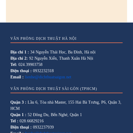
VĂN PHÒNG DỊCH THUẬT HÀ NỘI
Địa chỉ 1 :
34 Nguyễn Thái Học, Ba Đình, Hà nội
Địa chỉ 2:
92 Nguyễn Xiển, Thanh Xuân Hà Nội
Tel:
024.39903758
Điện thoại :
0932232318
Email :
lienhe@dichthuatsaigon.net
VĂN PHÒNG DỊCH THUẬT SÀI GÒN (TPHCM)
Quận 3 :
Lầu 6, Tòa nhà Master, 155 Hai Bà Trưng, P6, Quận 3,
HCM
Quận 1 :
52 Đông Du, Bến Nghé, Quận 1
Tel :
028.66829216
Điện thoại :
0932237939