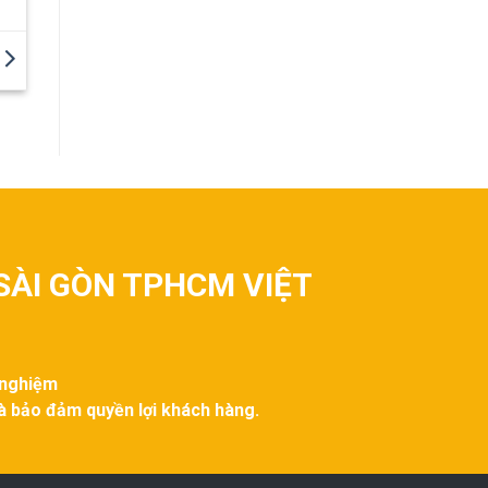
SÀI GÒN TPHCM VIỆT
 nghiệm
và bảo đảm quyền lợi khách hàng.