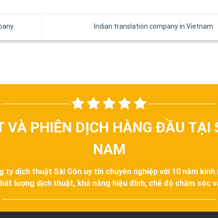
mpany
Indian translation company in Vietnam
T VÀ PHIÊN DỊCH HÀNG ĐẦU TẠI 
NAM
g ty dịch thuật Sài Gòn uy tín chuyên nghiệp với 10 năm kinh
hất lượng dịch thuật, khả năng hiệu đính, chế độ chăm sóc 