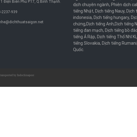
1 Điện Biên Phủ P.17, Q.Bình Thạnh.
dịch chuyên ngành
,
Phiên dịch ca
tiếng Nhật
,
Dịch tiếng Nauy
,
Dịch 
-2237-939
indonesia
,
Dịch tiếng hungary
,
Dịc
nhe@dichthuatsaigon.net
chứng
,
Dịch tiếng Anh
,
Dịch tiếng 
tiếng đan mạch
,
Dịch tiếng bồ đà
tiếng Ả Rập
,
Dịch tiếng Thổ Nhĩ Kì
tiếng Slovakia
,
Dịch tiếng Rumani
Quốc
.
ransported by
Indochinapost