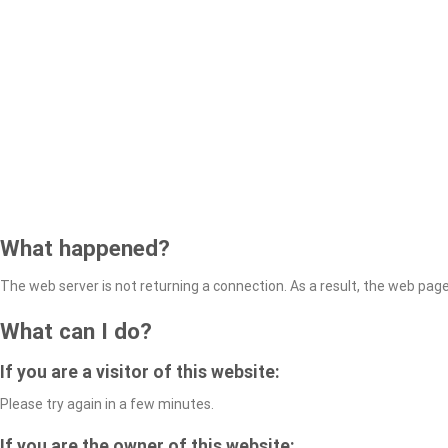
What happened?
The web server is not returning a connection. As a result, the web page 
What can I do?
If you are a visitor of this website:
Please try again in a few minutes.
If you are the owner of this website: