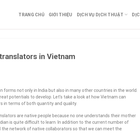
TRANG CHỦ
GIỚI THIỆU
DỊCH VỤ DỊCH THUẬT
DỊC
translators in Vietnam
en forms not only in India but also in many other countries in the world.
great potentials to develop. Let’s take a look at how Vietnam can
s in terms of both quantity and quality.
translators are native people because no one understands their mother
an is quite difficult to learn. In addition to the current number of
d the network of native collaborators so that we can meet the