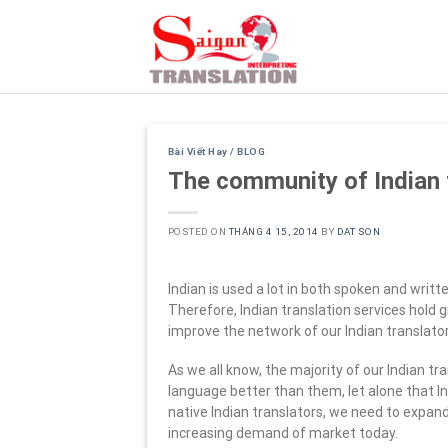
Skip
to
content
Bài Viết Hay / BLOG
The community of Indian 
POSTED ON
THÁNG 4 15, 2014
BY
DAT SON
Indian is used a lot in both spoken and writt
Therefore, Indian translation services hold 
improve the network of our Indian translator
As we all know, the majority of our Indian 
language better than them, let alone that Indi
native Indian translators, we need to expan
increasing demand of market today.