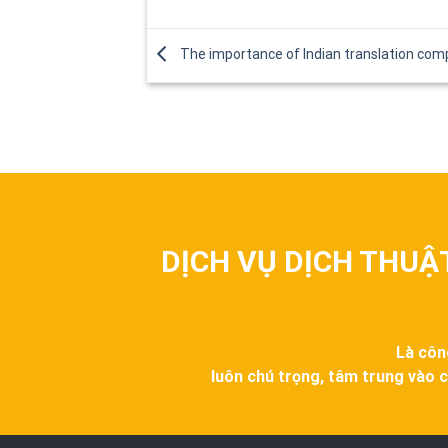
The importance of Indian translation co
DỊCH VỤ DỊCH THUẬ
Là côn
luôn chú trọng, tâm trung vào c