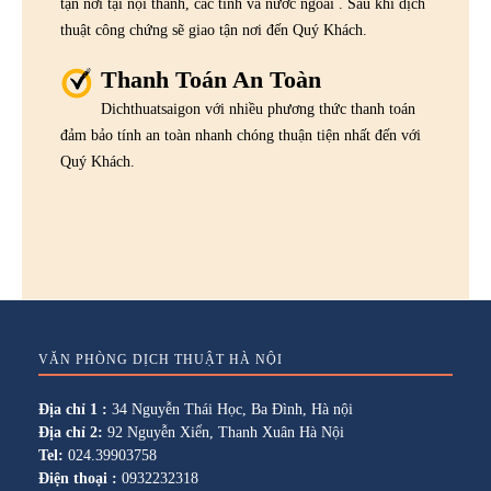
tận nơi tại nội thành, các tỉnh và nước ngoài . Sau khi dịch
thuật công chứng sẽ giao tận nơi đến Quý Khách.
Thanh Toán An Toàn
Dichthuatsaigon với nhiều phương thức thanh toán
đảm bảo tính an toàn nhanh chóng thuận tiện nhất đến với
Quý Khách.
VĂN PHÒNG DỊCH THUẬT HÀ NỘI
Địa chỉ 1 :
34 Nguyễn Thái Học, Ba Đình, Hà nội
Địa chỉ 2:
92 Nguyễn Xiển, Thanh Xuân Hà Nội
Tel:
024.39903758
Điện thoại :
0932232318