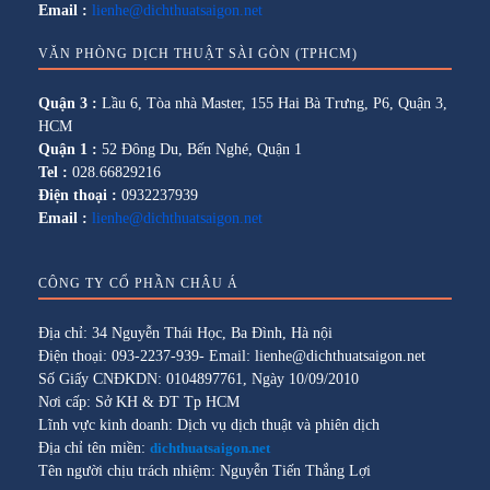
Email :
lienhe@dichthuatsaigon.net
VĂN PHÒNG DỊCH THUẬT SÀI GÒN (TPHCM)
Quận 3 :
Lầu 6, Tòa nhà Master, 155 Hai Bà Trưng, P6, Quận 3,
HCM
Quận 1 :
52 Đông Du, Bến Nghé, Quận 1
Tel :
028.66829216
Điện thoại :
0932237939
Email :
lienhe@dichthuatsaigon.net
CÔNG TY CỔ PHẦN CHÂU Á
Địa chỉ: 34 Nguyễn Thái Học, Ba Đình, Hà nội
Điện thoại: 093-2237-939- Email: lienhe@dichthuatsaigon.net
Số Giấy CNĐKDN: 0104897761, Ngày 10/09/2010
Nơi cấp: Sở KH & ĐT Tp HCM
Lĩnh vực kinh doanh: Dịch vụ dịch thuật và phiên dịch
Địa chỉ tên miền:
dichthuatsaigon.net
Tên người chịu trách nhiệm: Nguyễn Tiến Thắng Lợi