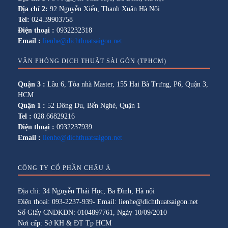
Địa chỉ 2:
92 Nguyễn Xiển, Thanh Xuân Hà Nội
Tel:
024.39903758
Điện thoại :
0932232318
Email :
lienhe@dichthuatsaigon.net
VĂN PHÒNG DỊCH THUẬT SÀI GÒN (TPHCM)
Quận 3 :
Lầu 6, Tòa nhà Master, 155 Hai Bà Trưng, P6, Quận 3,
HCM
Quận 1 :
52 Đông Du, Bến Nghé, Quận 1
Tel :
028.66829216
Điện thoại :
0932237939
Email :
lienhe@dichthuatsaigon.net
CÔNG TY CỔ PHẦN CHÂU Á
Địa chỉ: 34 Nguyễn Thái Học, Ba Đình, Hà nội
Điện thoại: 093-2237-939- Email: lienhe@dichthuatsaigon.net
Số Giấy CNĐKDN: 0104897761, Ngày 10/09/2010
Nơi cấp: Sở KH & ĐT Tp HCM