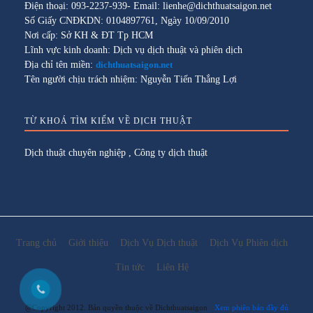
Điện thoại: 093-2237-939- Email: lienhe@dichthuatsaigon.net
Số Giấy CNĐKDN: 0104897761, Ngày 10/09/2010
Nơi cấp: Sở KH & ĐT Tp HCM
Lĩnh vực kinh doanh: Dịch vụ dịch thuật và phiên dịch
Địa chỉ tên miền:
dichthuatsaigon.net
Tên người chịu trách nhiệm: Nguyễn Tiến Thắng Lợi
TỪ KHOÁ TÌM KIẾM VỀ DỊCH THUẬT
Dịch thuật chuyên nghiệp
,
Công ty dịch thuật
Trang chủ
Giới thiệu
Dịch Vụ Dịch thuật
Dịch Vụ Phiên dịch
Tin tức
Liên Hệ
@Copyright 2012. Bản quyền thuộc về Dichthuatsaigon
Xem phiên bản đầy đủ