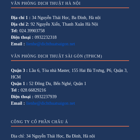
VĂN PHÒNG DỊCH THUẬT HÀ NỘI
Địa chỉ 1 :
34 Nguyễn Thái Học, Ba Đình, Hà nội
Địa chỉ 2:
92 Nguyễn Xiển, Thanh Xuân Hà Nội
Tel:
024.39903758
Điện thoại :
0932232318
Email :
lienhe@dichthuatsaigon.net
VĂN PHÒNG DỊCH THUẬT SÀI GÒN (TPHCM)
Quận 3 :
Lầu 6, Tòa nhà Master, 155 Hai Bà Trưng, P6, Quận 3,
HCM
Quận 1 :
52 Đông Du, Bến Nghé, Quận 1
Tel :
028.66829216
Điện thoại :
0932237939
Email :
lienhe@dichthuatsaigon.net
CÔNG TY CỔ PHẦN CHÂU Á
Địa chỉ: 34 Nguyễn Thái Học, Ba Đình, Hà nội