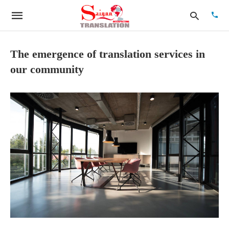
The emergence of translation services in
our community
Type
your
searc
quer
and
hit
enter: